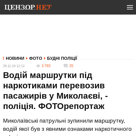
НОВИНИ
ФОТО
БУДНІ ПОЛІЦІЇ
3 765
35
29.11.19 12:12
Водій маршрутки під
наркотиками перевозив
пасажирів у Миколаєві, -
поліція. ФОТОрепортаж
Миколаївські патрульні зупинили маршрутку,
водій якої був з явними ознаками наркотичного