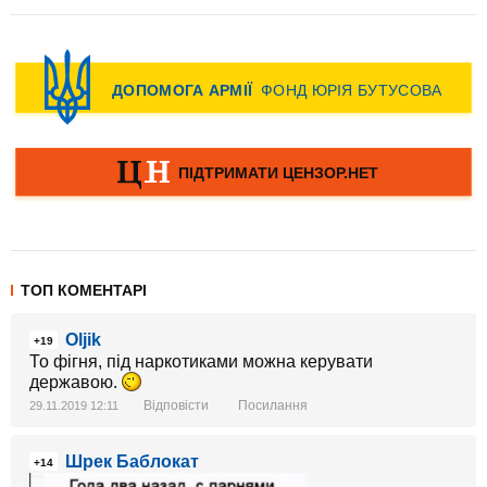
ТОП КОМЕНТАРІ
Oljik
+19
То фігня, під наркотиками можна керувати
державою.
Відповісти
Посилання
29.11.2019 12:11
Шрек Баблокат
+14