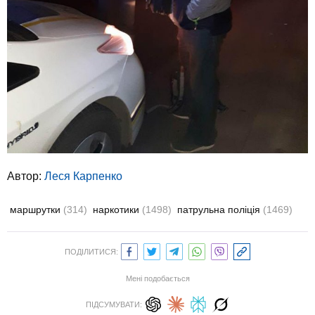
Автор:
Леся Карпенко
маршрутки
(314)
наркотики
(1498)
патрульна поліція
(1469)
ПОДІЛИТИСЯ:
Мені подобається
ПІДСУМУВАТИ: