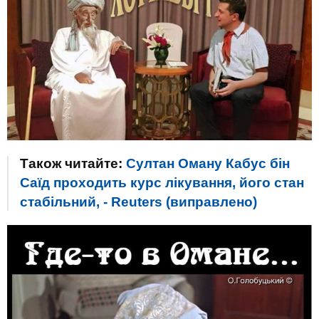
Також читайте:
Султан Оману Кабус бін
Саїд проходить курс лікування, його стан
стабільний, - Reuters (виправлено)