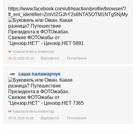
https://www.facebook.com/ufi/reaction/profile/browser/?
ft_ent_identifier=ZmVlZGJhY2s6NTA5OTM1NTg5NjMyO
показати весь коментар
Відповісти
Посилання
06.01.2020 20:10
саша паламарчук
+88
показати весь коментар
Відповісти
Посилання
06.01.2020 20:09