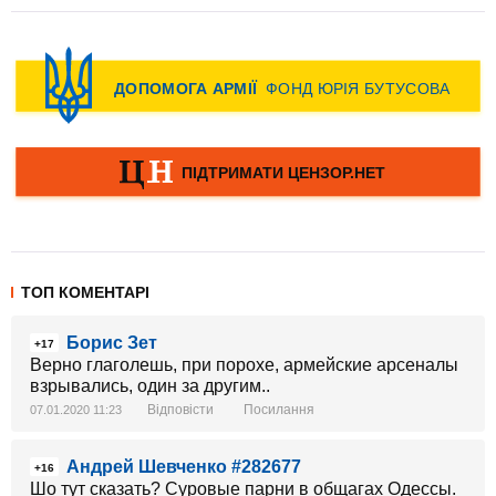
ТОП КОМЕНТАРІ
Борис Зет
+17
Верно глаголешь, при порохе, армейские арсеналы
взрывались, один за другим..
Відповісти
Посилання
07.01.2020 11:23
Андрей Шевченко #282677
+16
Шо тут сказать? Суровые парни в общагах Одессы.