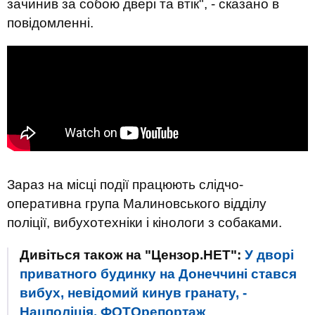
зачинив за собою двері та втік", - сказано в
повідомленні.
Зараз на місці події працюють слідчо-
оперативна група Малиновського відділу
поліції, вибухотехніки і кінологи з собаками.
Дивіться також на "Цензор.НЕТ":
У дворі
приватного будинку на Донеччині стався
вибух, невідомий кинув гранату, -
Нацполіція. ФОТОрепортаж