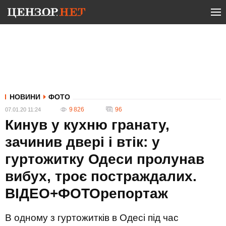
НОВИНИ
ФОТО
9 826
96
07.01.20 11:24
Кинув у кухню гранату,
зачинив двері і втік: у
гуртожитку Одеси пролунав
вибух, троє постраждалих.
ВІДЕО+ФОТОрепортаж
В одному з гуртожитків в Одесі під час