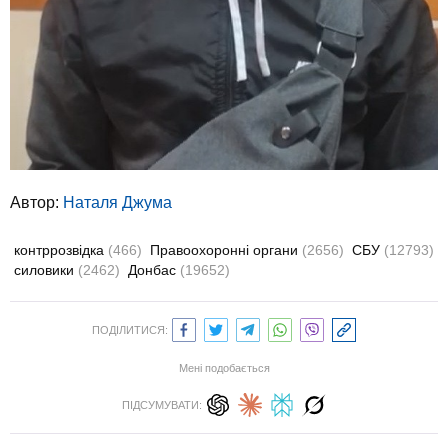
Автор:
Наталя Джума
контррозвідка
(466)
Правоохоронні органи
(2656)
СБУ
(12793)
силовики
(2462)
Донбас
(19652)
ПОДІЛИТИСЯ:
Мені подобається
ПІДСУМУВАТИ: