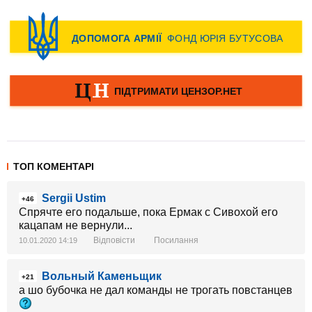
ТОП КОМЕНТАРІ
Sergii Ustim
+46
Спрячте его подальше, пока Ермак с Сивохой его
кацапам не вернули...
Відповісти
Посилання
10.01.2020 14:19
Вольный Каменьщик
+21
а шо бубочка не дал команды не трогать повстанцев