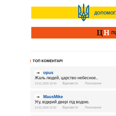
ТОП КОМЕНТАРІ
opus
+8
Жаль людей, царство небесное..
Відповісти
Посилання
13.01.2020 10:43
MausMike
+6
Угу, відкрий двері під водою.
Відповісти
Посилання
13.01.2020 10:52