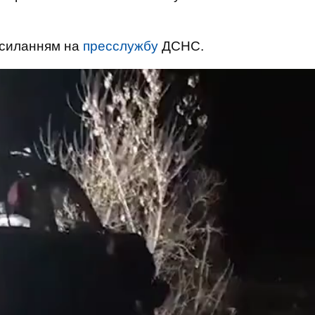
осиланням на
пресслужбу
ДСНС.