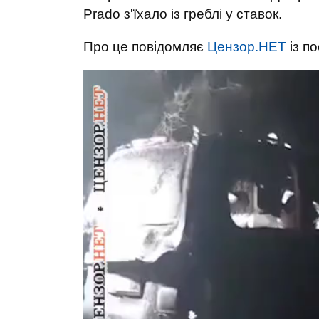
Prado з'їхало із греблі у ставок.
Про це повідомляє
Цензор.НЕТ
із п