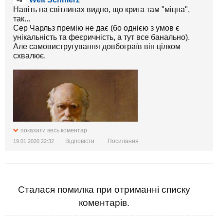
+6
Навіть на світлинах видно, що крига там "міцна",
так...
Сер Чарльз премію не дає (бо однією з умов є
унікальність та феєричність, а тут все банально).
Але самовистругування довбограїв він цілком
схвалює.
показати весь коментар
Відповісти
Посилання
19.01.2020 22:32
Сталася помилка при отриманні списку
коментарів.