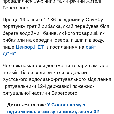
провалилися 69-річний та 44-річний жителі
Берегового.
Про це 19 січня о 12:36 повідомив у Службу
порятунку третій рибалка, який перебував біля
берега водойми і бачив, як його товариші, які
рибалили на середині озера, пішли під воду,
пише
Цензор.НЕТ
із посиланням на
сайт
ДСНС.
Чоловік намагався допомогти товаришам, але
не зміг. Тіла з води витягли водолази
Хустського водолазно-рятувального відділення
і рятувальники 12-ї державної пожежно-
рятувальної частини Берегового.
Дивіться також:
У Славському з
підйомника, який зупинився, зняли 32