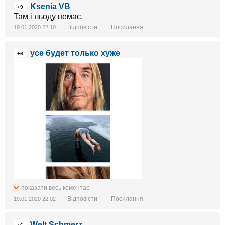
Ksenia VB
+9
Там і льоду немає.
Відповісти
Посилання
19.01.2020 22:10
усе будет только хуже
+6
показати весь коментар
Відповісти
Посилання
19.01.2020 22:02
Welt Schmerz