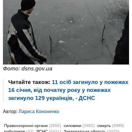
Фото: dsns.gov.ua
Читайте також:
11 осіб загинуло у пожежах
16 січня, від початку року у пожежах
загинуло 129 українців, - ДСНС
Автор:
Лариса Кононенко
Правоохоронні органи
(2656)
силовики
(2462)
смерть
(6988)
риболовля
(42)
ДСНС
(5421)
Закарпатська область
(2072)