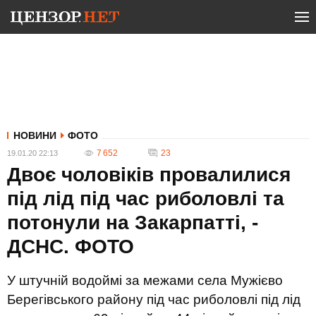
НОВИНИ
ФОТО
7 652
23
19.01.20 22:13
Двоє чоловіків провалилися
під лід під час риболовлі та
потонули на Закарпатті, -
ДСНС. ФОТО
У штучній водоймі за межами села Мужієво
Берегівського району під час риболовлі під лід