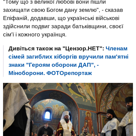
"Тому що з великої любові вони пішли
захищати свою Богом дану землю", - сказав
Епіфаній, додавши, що українські військові
здійснили подвиг заради батьківщини, своєї
сім'ї і кожного українця.
Дивіться також на "Цензор.НЕТ":
Членам
сімей загиблих кіборгів вручили пам'ятні
знаки "Героям оборони ДАП", -
Міноборони. ФОТОрепортаж