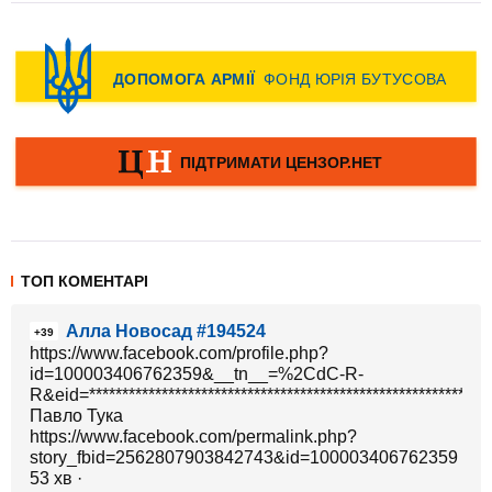
ТОП КОМЕНТАРІ
Алла Новосад #194524
+39
https://www.facebook.com/profile.php?
id=100003406762359&__tn__=%2CdC-R-
R&eid=**************************************************
Павло Тука
https://www.facebook.com/permalink.php?
story_fbid=2562807903842743&id=100003406762359
53 хв ·