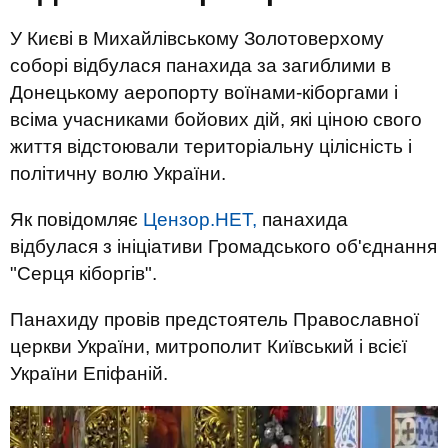
У Києві в Михайлівському Золотоверхому
соборі відбулася панахида за загиблими в
Донецькому аеропорту воїнами-кіборгами і
всіма учасниками бойових дій, які ціною свого
життя відстоювали територіальну цілісність і
політичну волю України.
Як повідомляє
Цензор.НЕТ,
панахида
відбулася з ініціативи Громадського об'єднання
"Серця кіборгів".
Панахиду провів предстоятель Православної
церкви України, митрополит Київський і всієї
України Епіфаній.