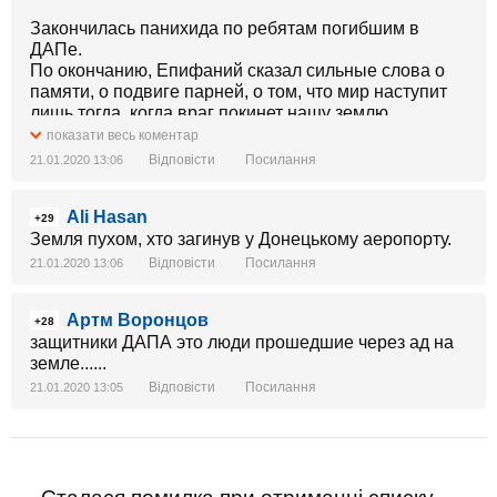
Закончилась панихида по ребятам погибшим в
ДАПе.
По окончанию, Епифаний сказал сильные слова о
памяти, о подвиге парней, о том, что мир наступит
лишь тогда, когда враг покинет нашу землю.
показати весь коментар
А я смотрел на лица побратимов и думал о том,
Відповісти
Посилання
21.01.2020 13:06
откуда в этих людях столько силы? Ведь они самые
обычные менеджеры, учителя, водители и
Ali Hasan
разнорабочие.
+29
Откуда такая сила духа? Они же понимали , что едут
Земля пухом, хто загинув у Донецькому аеропорту.
в один конец...
Відповісти
Посилання
21.01.2020 13:06
Пацаны, живите! Ради своих семей и во имя памяти
Артм Воронцов
о погибших братьях! во имя нашей с вами страны и
+28
защитники ДАПА это люди прошедшие через ад на
будущего детей!
земле......
Вечная память тем, кто уже на небесах
Відповісти
Посилання
21.01.2020 13:05