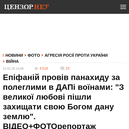
НОВИНИ
ФОТО
АГРЕСІЯ РОСІЇ ПРОТИ УКРАЇНИ
ВІЙНА
4 516
25
21.01.20 13:06
Епіфаній провів панахиду за
полеглими в ДАПі воїнами: "З
великої любові пішли
захищати свою Богом дану
землю".
ВІДЕО+ФОТОрепортаж