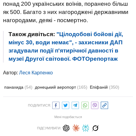
понад 200 українських воїнів, поранено більш
як 500. Багато з них нагороджені державними
нагородами, деякі - посмертно.
Також дивіться:
"Цілодобові бойові дії,
мінус 30, води немає", - захисники ДАП
згадували події п'ятирічної давності в
музеї Другої світової. ФОТОрепортаж
Автор:
Леся Карпенко
панахида
(54)
донецький аеропорт
(165)
Епіфаній
(350)
ПОДІЛИТИСЯ:
Мені подобається
ПІДСУМУВАТИ: