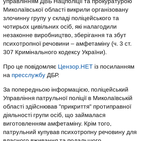
управлінням ДВБ Нацполіції та прокуратурою
Миколаївської області викрили організовану
злочинну групу у складі поліцейського та
чотирьох цивільних осіб, які налагодили
незаконне виробництво, зберігання та збут
психотропної речовини – амфетаміну (ч. 3 ст.
307 Кримінального кодексу України).
Про це повідомляє
Цензор.НЕТ
із посиланням
на
пресслужбу
ДБР.
За попередньою інформацією, поліцейський
Управління патрульної поліції в Миколаївській
області здійснював "прикриття" протиправної
діяльності групи осіб, що займалася
виготовленням амфетаміну. Крім того,
патрульний купував психотропну речовину для
власного вживання та подальшого