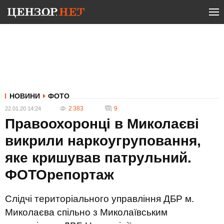
НОВИНИ
ФОТО
2 383
9
22.01.20 14:24
Правоохоронці в Миколаєві
викрили наркоугруповання,
яке кришував патрульний.
ФОТОрепортаж
Слідчі територіального управління ДБР м.
Миколаєва спільно з Миколаївським