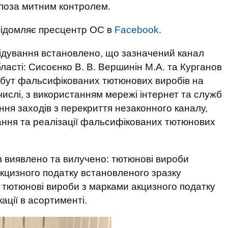
 поза митним контролем.
відомляє пресцентр ОС в
Facebook.
лідування встановлено, що зазначений канал
ласті: Сисоєнко В. В. Вершинін М.А. та Курганов
збут фальсифікованих тютюнових виробів на
 числі, з використанням мережі інтернет та служб
ення заходів з перекриття незаконного каналу,
гання та реалізації фальсифікованих тютюнових
в виявлено та вилучено: тютюнові вироби
кцизного податку встановленого зразку
 тютюнові вироби з марками акцизного податку
ації в асортименті.