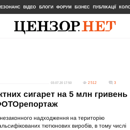
РЕЗОНАНС
ВІДЕО
БЛОГИ
ФОРУМ
БІЗНЕС
ПУБЛІКАЦІЇ
КОЛ
2 512
3
03.07.20 17:50
ктних сигарет на 5 млн гривень
 ФОТОрепортаж
л незаконного надходження на територію
альсифікованих тютюнових виробів, в тому числі