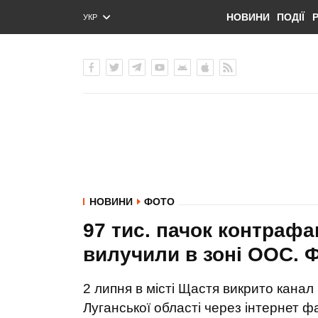
НОВИНИ
ПОДІЇ
УКР
ENG
РУС
НОВИНИ
ФОТО
97 тис. пачок контрафа
вилучили в зоні ООС.
2 липня в місті Щастя викрито кана
Луганської області через інтернет ф