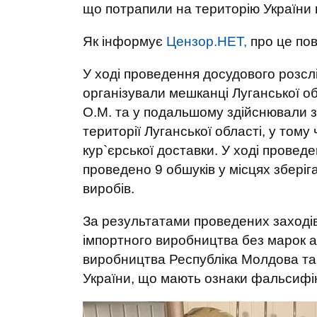
що потрапили на територію України
Як інформує
Цензор.НЕТ,
про це по
У ході проведення досудового розс
організували мешканці Луганської об
О.М. та у подальшому здійснювали 
території Луганської області, у тому
кур`єрської доставки. У ході провед
проведено 9 обшуків у місцях збері
виробів.
За результатами проведених заході
імпортного виробництва без марок а
виробництва Республіка Молдова та
України, що мають ознаки фальсифік