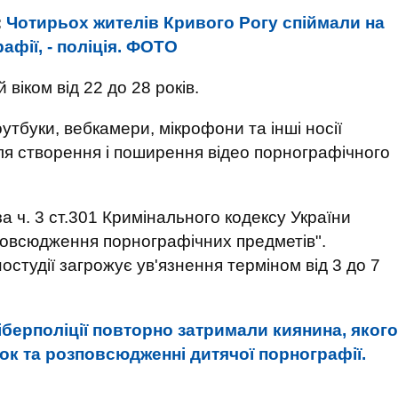
:
Чотирьох жителів Кривого Рогу спіймали на
фії, - поліція. ФОТО
віком від 22 до 28 років.
утбуки, вебкамери, мікрофони та інші носії
для створення і поширення відео порнографічного
 ч. 3 ст.301 Кримінального кодексу України
зповсюдження порнографічних предметів".
остудії загрожує ув'язнення терміном від 3 до 7
іберполіції повторно затримали киянина, якого
ок та розповсюдженні дитячої порнографії.