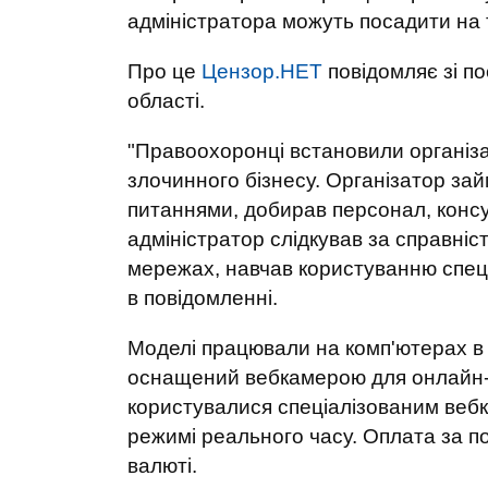
адміністратора можуть посадити на те
Про це
Цензор.НЕТ
повідомляє зі п
області.
"Правоохоронці встановили організа
злочинного бізнесу. Організатор за
питаннями, добирав персонал, консул
адміністратор слідкував за справніс
мережах, навчав користуванню спеці
в повідомленні.
Моделі працювали на комп'ютерах в 
оснащений вебкамерою для онлайн-в
користувалися спеціалізованим вебк
режимі реального часу. Оплата за п
валюті.