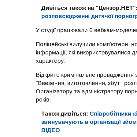
Дивіться також на "Цензор.НЕТ"
розповсюдженні дитячої порногра
У студії працювали 6 вебкам-моделей 
Поліцейські вилучили комп'ютери, но
інформації, які використовувалися 
характеру.
Відкрито кримінальне провадження за
"Ввезення, виготовлення, збут і ро
Організатору та адміністратору порн
років.
Також дивіться:
Співробітники к
звинувачують в організації зйом
ВIДЕО