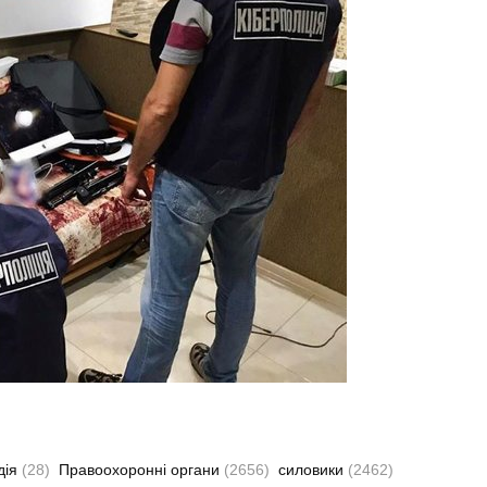
дія
(28)
Правоохоронні органи
(2656)
силовики
(2462)