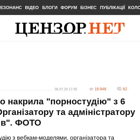
РЕЗОНАНС
ВІДЕО
БЛОГИ
ФОРУМ
БІЗНЕС
ПУБЛІКАЦІЇ
КОЛ
16 948
82
06.07.20 17:45
що накрила "порностудію" з 6
рганізатору та адміністратору
ків". ФОТО
удію з вебкам-моделями, організатора та