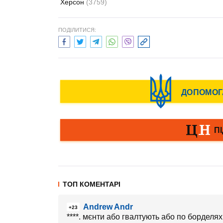
Херсон
(3759)
ПОДІЛИТИСЯ:
ТОП КОМЕНТАРІ
Andrew Andr
+23
****. мєнти або гвалтують або по борделях