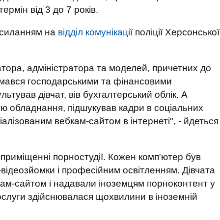
рмін від 3 до 7 років.
осиланням на
відділ комунікації
поліції Херсонської
тора, адміністратора та моделей, причетних до
ймався господарськими та фінансовими
ьтував дівчат, вів бухгалтерський облік. А
тю обладнання, підшукував кадри в соціальних
алізованим вебкам-сайтом в інтернеті", - йдеться
приміщенні порностудії. Кожен комп'ютер був
ідеозйомки і професійним освітленням. Дівчата
ам-сайтом і надавали іноземцям порноконтент у
ослуги здійснювалася щохвилини в іноземній