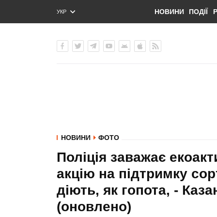
НОВИНИ
ПОДІЇ
УКР
ENG
РУС
НОВИНИ
ФОТО
Поліція заважає екоак
акцію на підтримку сор
діють, як гопота, - Ка
(оновлено)