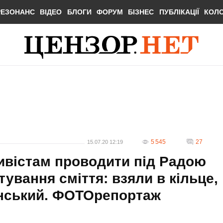
РЕЗОНАНС
ВІДЕО
БЛОГИ
ФОРУМ
БІЗНЕС
ПУБЛІКАЦІЇ
КОЛ
5 545
27
15.07.20 12:19
тивістам проводити під Радою
тування сміття: взяли в кільце,
занський. ФОТОрепортаж