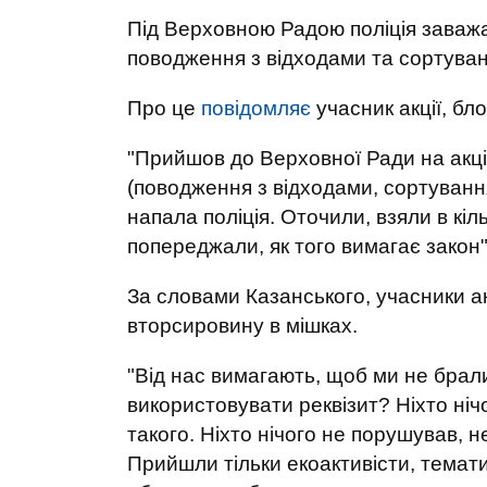
Під Верховною Радою поліція заважа
поводження з відходами та сортуван
Про це
повідомляє
учасник акції, б
"Прийшов до Верховної Ради на акці
(поводження з відходами, сортування 
напала поліція. Оточили, взяли в кіл
попереджали, як того вимагає закон",
За словами Казанського, учасники ак
вторсировину в мішках.
"Від нас вимагають, щоб ми не брали
використовувати реквізит? Ніхто нічо
такого. Ніхто нічого не порушував, н
Прийшли тільки екоактивісти, темати