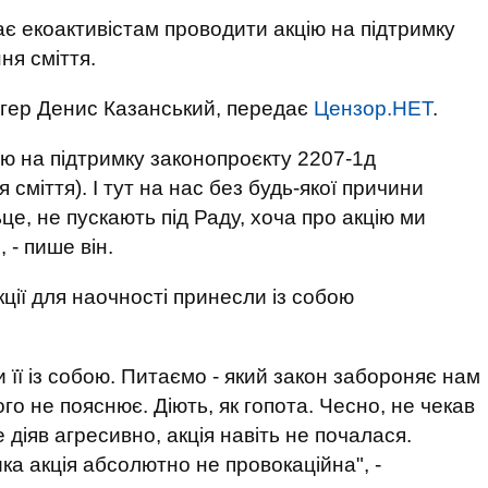
є екоактивістам проводити акцію на підтримку
ня сміття.
логер Денис Казанський, передає
Цензор.НЕТ
.
ю на підтримку законопроєкту 2207-1д
сміття). І тут на нас без будь-якої причини
ьце, не пускають під Раду, хоча про акцію ми
 - пише він.
ції для наочності принесли із собою
 її із собою. Питаємо - який закон забороняє нам
го не пояснює. Діють, як гопота. Чесно, не чекав
е діяв агресивно, акція навіть не почалася.
ка акція абсолютно не провокаційна", -