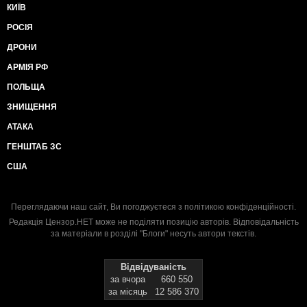
КИЇВ
РОСІЯ
ДРОНИ
АРМІЯ РФ
ПОЛЬЩА
ЗНИЩЕННЯ
АТАКА
ГЕНШТАБ ЗС
США
Переглядаючи наш сайт, Ви погоджуєтеся з
політикою конфіденційності
.
Редакція Цензор.НЕТ може не поділяти позицію авторів. Відповідальність
за матеріали в розділі "Блоги" несуть автори текстів.
Відвідуваність
за вчора
660 550
за місяць
12 586 370