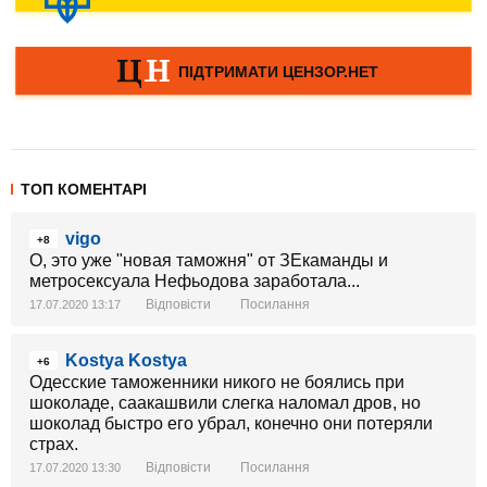
ТОП КОМЕНТАРІ
vigo
+8
О, это уже "новая таможня" от ЗЕкаманды и
метросексуала Нефьодова заработала...
Відповісти
Посилання
17.07.2020 13:17
Kostya Kostya
+6
Одесские таможенники никого не боялись при
шоколаде, саакашвили слегка наломал дров, но
шоколад быстро его убрал, конечно они потеряли
страх.
Відповісти
Посилання
17.07.2020 13:30