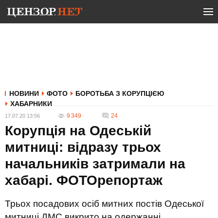
НОВИНИ
ФОТО
БОРОТЬБА З КОРУПЦІЄЮ
ХАБАРНИКИ
9 349
24
17.07.20 13:56
Корупція на Одеській
митниці: відразу трьох
начальників затримали на
хабарі. ФОТОрепортаж
Трьох посадових осіб митних постів Одеської
митниці ДМС викрито на одержанні