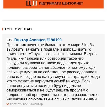
ТОП КОМЕНТАРІ
Виктор Азовцев #196199
+13
Просто так ничего не бывает в этом мире. Что бы
выловить ,закрыть в подвале и допрашивать "с
пристрастием" нужны серьёзные причины. Видать
"мальчики" влезли или сотворили такое что
вынудили мужиков на такое,ведь надежды что
полиция разберётся нет абсолютно поэтому люди
всё чаще идут на на собственное расследование и
рано или поздно но начнут случаться трагедии когда
кто то может не вернуться домой никогда. Если
наши депутаты и полиция будут и дальше
отмораживаться и не будут решать проблем с
подростковой преступностью которая разростается
как раковая опухоль такие случаи с "похищениями"
будут происходить всё чаще и чаще,и дай Бог что бы
показати весь коментар