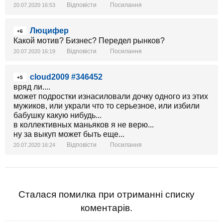
всегда это заканчивалось так как на этот раз а не в
Відповісти
Посилання
20.07.2020 16:53
лесополосе или в канализации.
Люцифер
+6
Какой мотив? Бизнес? Передел рынков?
Відповісти
Посилання
20.07.2020 16:19
cloud2009 #346452
+5
вряд ли....
может подростки изнасиловали дочку одного из этих
мужиков, или украли что то серьезное, или избили
бабушку какую нибудь...
в коллективных маньяков я не верю...
ну за выкуп может быть еще...
Відповісти
Посилання
20.07.2020 16:24
Сталася помилка при отриманні списку
коментарів.