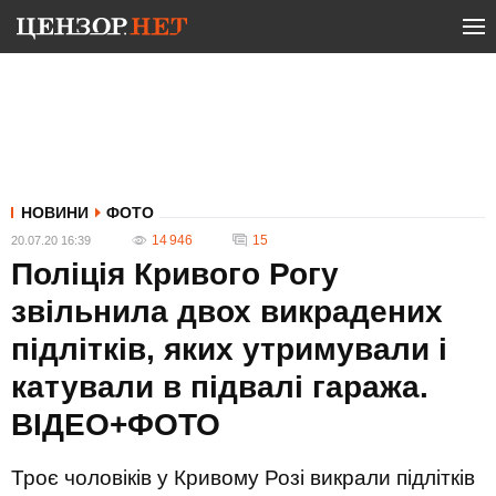
НОВИНИ
ФОТО
14 946
15
20.07.20 16:39
Поліція Кривого Рогу
звільнила двох викрадених
підлітків, яких утримували і
катували в підвалі гаража.
ВІДЕО+ФОТО
Троє чоловіків у Кривому Розі викрали підлітків