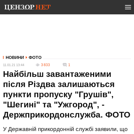
НОВИНИ
ФОТО
3 833
1
11.01.21 13:44
Найбільш завантаженими
після Різдва залишаються
пункти пропуску "Грушів",
"Шегині" та "Ужгород", -
Держприкордонслужба. ФОТО
У Державній прикордонній службі заявили, що