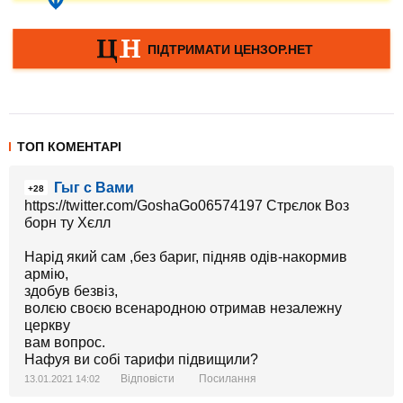
ТОП КОМЕНТАРІ
Гыг с Вами
+28
https://twitter.com/GoshaGo06574197 Стрєлок Воз
борн ту Хєлл
Нарід який сам ,без бариг, підняв одів-накормив
армію,
здобув безвіз,
волєю своєю всенародною отримав незалежну
церкву
вам вопрос.
Нафуя ви собі тарифи підвищили?
Відповісти
Посилання
13.01.2021 14:02