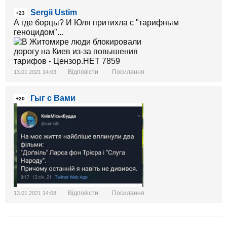
Sergii Ustim
+23
А где борцы? И Юля притихла с "тарифным
геноцидом"...
Відповісти
Посилання
13.01.2021 14:03
Гыг с Вами
+20
Відповісти
Посилання
13.01.2021 14:08