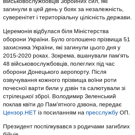
військовослужбовців Збройних сил, які
загинули в цей день у боях за незалежність,
суверенітет і територіальну цілісність держави.
Церемонія відбулася біля Міністерства
оборони України. Було оголошено прізвища 51
захисника України, які загинули цього дня у
2015-2020 роках. Зокрема, вшанували пам’ять
48 військовослужбовців, полеглих під час
оборони Донецького аеропорту. Після
озвучування кожного прізвища воїни роти
почесної варти били у дзвін та салютували зі
стрілецької зброї. Володимир Зеленський
поклав квіти до Пам’ятного дзвона, передає
Цензор.НЕТ
із посиланням на
пресслужбу
ОП.
Президент поспілкувався з родичами загиблих
бійців.