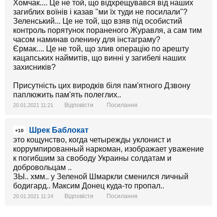
Хомчак.... Це не той, що відхрещувався від наших
загиблих воїнів і казав "ми їх туди не посилали"?
Зеленський... Це не той, що взяв під особистий
контроль порятунок пораненого Журавля, а сам тим
часом наминав оленину для інстаграму?
Єрмак.... Це не той, що злив операцію по арешту
кацапських наймитів, що винні у загибелі наших
захисників?
Присутність цих виродків біля пам'ятного Дзвону
паплюжить пам'ять полеглих..
Відповісти
Посилання
20.01.2021 11:21
Шрек Баблокат
+10
это кощунство, когда четырежды уклонист и
коррумпированный наркоман, изображает уважение
к погибшим за свободу Украины солдатам и
добровольцам ..
ЗЫ.. хмм.. у Зеленой Шмаркли сменился личный
бодигард.. Максим Донец куда-то пропал..
Відповісти
Посилання
20.01.2021 11:24