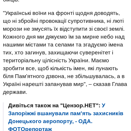
"Українські воїни на фронті щодня доводять,
що ні збройні провокації супротивника, ні люті
морози не змусять їх відступити зі своєї землі.
Кожного дня ми дякуємо їм за мирне небо над
нашими містами та селами та згадуємо імена
тих, хто загинув, захищаючи суверенітет і
територіальну цілісність України. Маємо
зробити все, щоб кількість імен, які лунають
біля Пам’ятного дзвона, не збільшувалась, а в
Україні нарешті запанував мир", – сказав Глава
держави.
Дивіться також на "Цензор.НЕТ":
У
Запоріжжі вшанували пам'ять захисників
Донецького аеропорту, - ОДА.
ФОТОрепортаж