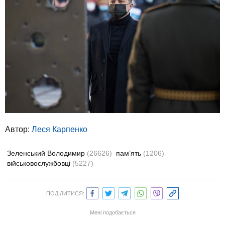
Автор:
Леся Карпенко
Зеленський Володимир
(26626)
пам’ять
(1206)
військовослужбовці
(5227)
ПОДІЛИТИСЯ:
Мені подобається