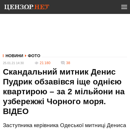
НОВИНИ
ФОТО
21 180
38
25.01.21 14:30
Скандальний митник Денис
Пудрик обзавівся іще однією
квартирою – за 2 мільйони на
узбережжі Чорного моря.
ВIДЕО
Заступника керівника Одеської митниці Дениса