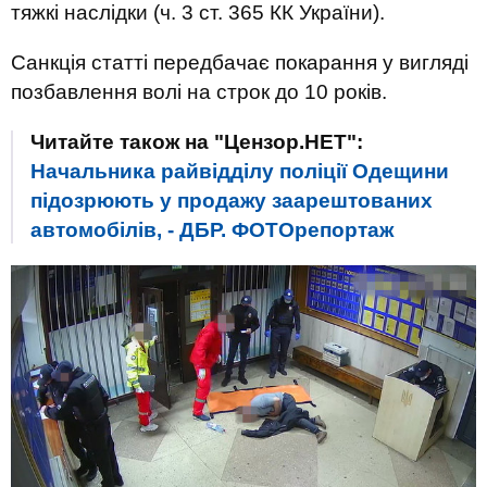
тяжкі наслідки (ч. 3 ст. 365 КК України).
Санкція статті передбачає покарання у вигляді
позбавлення волі на строк до 10 років.
Читайте також на "Цензор.НЕТ":
Начальника райвідділу поліції Одещини
підозрюють у продажу заарештованих
автомобілів, - ДБР. ФОТОрепортаж