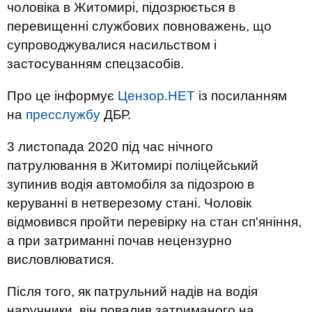
чоловіка в Житомирі, підозрюється в
перевищенні службових повноважень, що
супроводжувалися насильством і
застосуванням спецзасобів.
Про це інформує
Цензор.НЕТ
із посиланням
на
пресслужбу
ДБР.
3 листопада 2020 під час нічного
патрулювання в Житомирі поліцейський
зупинив водія автомобіля за підозрою в
керуванні в нетверезому стані. Чоловік
відмовився пройти перевірку на стан сп'яніння,
а при затриманні почав нецензурно
висловлюватися.
Після того, як патрульний надів на водія
наручники, він повалив затриманого на