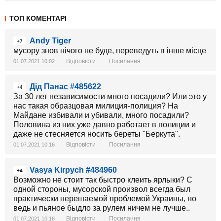
ТОП КОМЕНТАРІ
Andy Tiger
+7
мусору знов нічого не буде, переведуть в інше місце
Відповісти
Посилання
01.07.2021 10:02
Дід Панас #485622
+4
За 30 лет независимости много посадили? Или это у
нас такая образцовая милиция-полиция? На
Майдане избивали и убивали, много посадили?
Половина из них уже давно работает в полиции и
даже не стесняется носить береты "Беркута".
Відповісти
Посилання
01.07.2021 10:16
Vasya Kirpych #484960
+4
Возможно не стоит так быстро клеить ярлыки? С
одной стороны, мусорской произвол всегда был
практически нерешаемой проблемой Украины, но
ведь и пьяное быдло за рулем ничем не лучше..
Відповісти
Посилання
01.07.2021 10:16