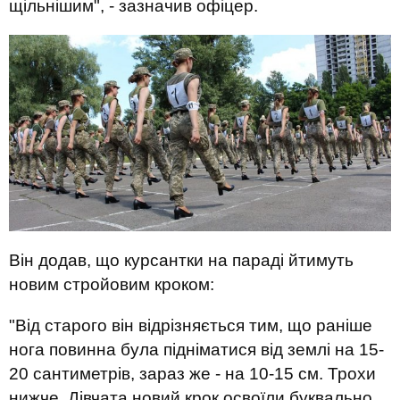
щільнішим", - зазначив офіцер.
Він додав, що курсантки на параді йтимуть
новим стройовим кроком:
"Від старого він відрізняється тим, що раніше
нога повинна була підніматися від землі на 15-
20 сантиметрів, зараз же - на 10-15 см. Трохи
нижче. Дівчата новий крок освоїли буквально