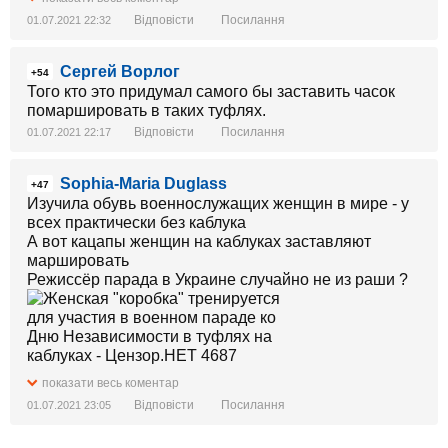
Відповісти
Посилання
01.07.2021 22:32
Сергей Ворлог
+54
Того кто это придумал самого бы заставить часок
помаршировать в таких туфлях.
Відповісти
Посилання
01.07.2021 22:17
Sophia-Maria Duglass
+47
Изучила обувь военнослужащих женщин в мире - у
всех практически без каблука
А вот кацапы женщин на каблуках заставляют
маршировать
Режиссёр парада в Украине случайно не из раши ?
показати весь коментар
Відповісти
Посилання
01.07.2021 23:05