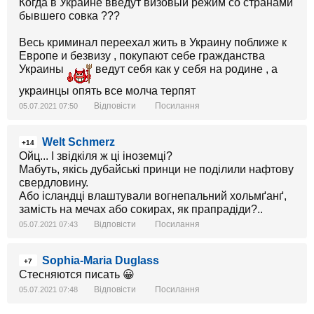
Когда в Украине введут визовый режим со странами
бывшего совка ???
Весь криминал переехал жить в Украину поближе к
Европе и безвизу , покупают себе гражданства
Украины
ведут себя как у себя на родине , а
украинцы опять все молча терпят
Відповісти
Посилання
05.07.2021 07:50
Welt Schmerz
+14
Ойц... І звідкіля ж ці іноземці?
Мабуть, якісь дубайські принци не поділили нафтову
свердловину.
Або ісландці влаштували вогнепальний хольмґанґ,
замість на мечах або сокирах, як прапрадіди?..
Відповісти
Посилання
05.07.2021 07:43
Sophia-Maria Duglass
+7
Стесняются писать 😀
Відповісти
Посилання
05.07.2021 07:48