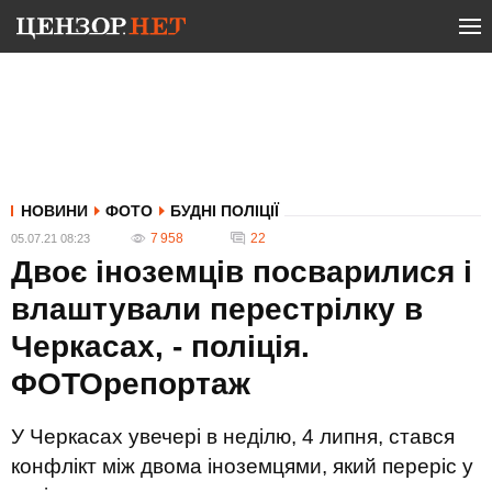
НОВИНИ
ФОТО
БУДНІ ПОЛІЦІЇ
7 958
22
05.07.21 08:23
Двоє іноземців посварилися і
влаштували перестрілку в
Черкасах, - поліція.
ФОТОрепортаж
У Черкасах увечері в неділю, 4 липня, стався
конфлікт між двома іноземцями, який переріс у