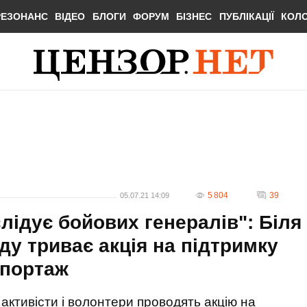
РЕЗОНАНС
ВІДЕО
БЛОГИ
ФОРУМ
БІЗНЕС
ПУБЛІКАЦІЇ
КОЛ
5 804
39
05.07.21 14:09
лідує бойових генералів": Біля
ду триває акція на підтримку
епортаж
активісти і волонтери проводять акцію на