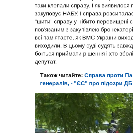
таки клепали справу. І як виявилося
закуповує НАБУ. І справа розсипала
"шити" справу у нібито перевищені с
пов’язаним з закупівлею бронекатерів
всі пам’ятаєте, як ВМС України вихо
виходили. В цьому суді судять завжди
боїться приймати рішення і хто вбол
депутат.
Також читайте:
Справа проти Па
генералів, - "ЄС" про підозри Д