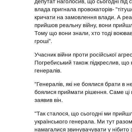
депутат наголосив, що сьогодні під 
влада пригнала провокаторів- "тітушо
кричати на замовлення влади. А реал
прийшов реальну війну, вони прийшл
Тому що вони знали, хто тоді воював,
гроші".
Учасник війни проти російської агрес
Погребиський також підкреслив, що
генералів.
"Генералів, які не боялися брати в 
боялися приймати рішення. Саме ці 
заявив він.
"Так сталося, що сьогодні ми прийш
українського генерала. Ми тут разо
намагалися звинувачувати у нібито з