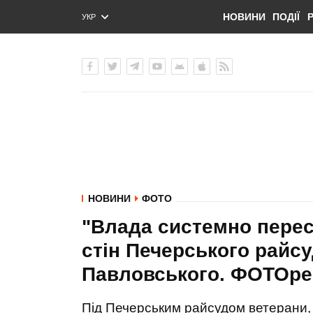
НОВИНИ
ПОДІЇ
УКР
ENG
РУС
НОВИНИ
ФОТО
"Влада системно перес
стін Печерського райсу
Павловського. ФОТОр
Під Печерським райсудом ветерани, 