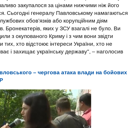
 паливо закупалося за цінами нижчими ніж його
ся. Сьогодні генералу Павловському намагаються
лужбових обов’язків або корупційним діям
. Бронекатерів, яких у ЗСУ взагалі не було. Ви
дили з окупованого Криму і з чим вони звідти
 тих, хто відстоює інтереси України, хто не
іває і захищає українську державу", – наголосив
вловського – чергова атака влади на бойових
БР