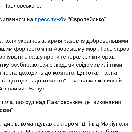
я Павловського.
осиланням на
пресслужбу
"Європейської
ь, коли українська армія разом із добровольцями
нашим форпостом на Азовському морі. І ось зараз
икувати справу проти генерала, який брав
тку розбираються з людьми свідомими, і тими,
ім черга доходить до кожного. Ця тоталітарна
рга доходить до кожного", - зазначив колишній
 Володимир Балух.
чила, що суд над Павловським це "виконання
кви".
андирів, командував сектором "Д" і від Маріуполя
відкинути. Ми їм показали, що таке загарбати