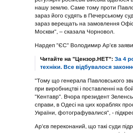
нашу землю. Саме тому проти Павлов
зараз його судять в Печерському суді
зараз верещать на замовлення Офі
Москви", – сказала Чорновол.
Нардеп "ЄС" Володимир Ар'єв заявив
Читайте на "Цензор.НЕТ":
За 4 р
техніки. Все відбувалося закон
"Тому що генерала Павловського зви
при виробництві і поставленні на б
"Кентавр". Вчора президент Зеленськ
справи, в Одесі на цих кораблях пр
України, фотографувалися", - підкр
Ар'єв переконаний, що такі суди пі