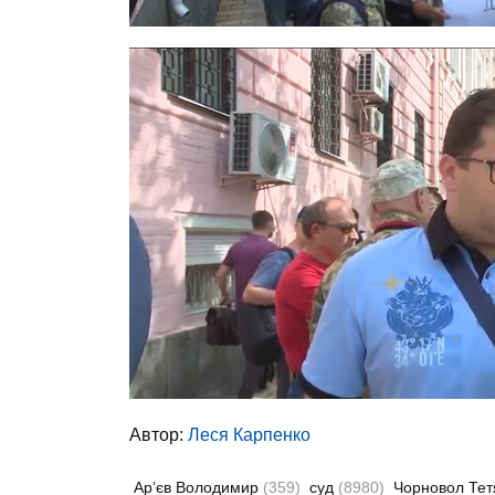
Автор:
Леся Карпенко
Ар’єв Володимир
(359)
суд
(8980)
Чорновол Те