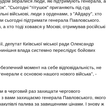
судом зібралися люди, які підтримують генерала, а
к". "Сьогодні "тітушок" приганяють під суд
ьні військові, люди з орденами, з "Айдару", хто
и сьогодні підтримати генерала Павловського.
 а хто тоді ховався у Москві, отримував російські
ії, депутат Київської міської ради Олександр
 нинішня влада системно переслідує бойових
небезпечний момент на себе відповідальність, не
генерали є основою нашого нового війська", -
ли в черговий раз захищати чергового
м з вами захищаємо генерала Павловського, якого
акупівлі палива за завищеними цінами. І знову ж