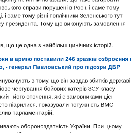
ського справи порушені в Росії, і саме тому
, і саме тому різні поплічники Зеленського тут
су президента. Тому що виконують замовлення
, що це одна з найбільш цинічних історій.
оки в армію поставили 246 зразків озброєння і
но, - генерал Павловський про підозри ДБР
нувачують в тому, що він завдав збитків державі
ойове чергування бойових катерів ЗСУ класу
ий і його оточення, які є замовниками цієї
осто піарилися, показували потужність ВМС
еслив парламентарій.
дривають обороноздатність України. При цьому