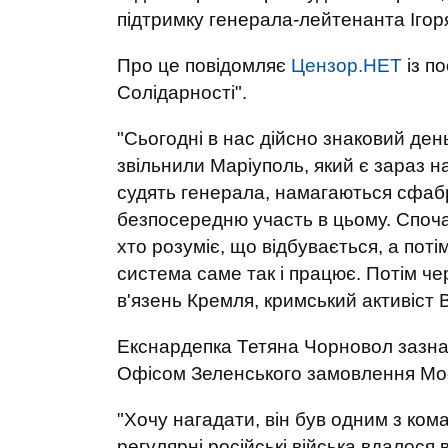
підтримку генерала-лейтенанта Ігор
Про це повідомляє
Цензор.НЕТ
із п
Солідарності".
"Сьогодні в нас дійсно знаковий ден
звільнили Маріуполь, який є зараз 
судять генерала, намагаються сфабр
безпосередню участь в цьому. Споча
хто розуміє, що відбувається, а пот
система саме так і працює. Потім че
в'язень Кремля, кримський активіст
Екснардепка Тетяна Чорновол зазна
Офісом Зеленського замовлення Мос
"Хочу нагадати, він був одним з ком
регулярні російські війська вдалося 