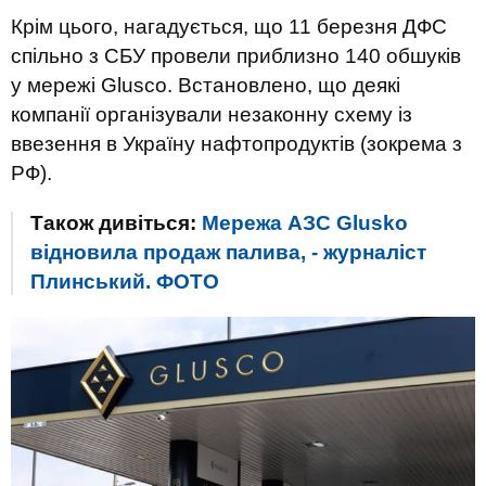
Крім цього, нагадується, що 11 березня ДФС
спільно з СБУ провели приблизно 140 обшуків
у мережі Glusco. Встановлено, що деякі
компанії організували незаконну схему із
ввезення в Україну нафтопродуктів (зокрема з
РФ).
Також дивіться:
Мережа АЗС Glusko
відновила продаж палива, - журналіст
Плинський. ФОТО