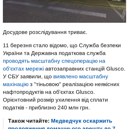
Досудове розслідування триває.
11 березня стало відомо, що Служба безпеки
України та Державна податкова служба
проводять масштабну спецоперацію на
об'єктах мережі
автозаправних станцій Glusco.
У СБУ заявили, що
виявлено масштабну
махінацію
з "тіньовою" реалізацією неякісних
нафтопродуктів на об'єктах Glusco.
Орієнтовний розмір ухилення від сплати
податків - приблизно 240 млн грн.
Також читайте:
Медведчук оскаржить
продовження домашнього арешту до 7