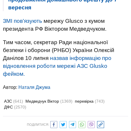
вересня
ЗМІ пов'язують
мережу Glusco з кумом
президента РФ Віктором Медведчуком.
Тим часом, секретар Ради національної
безпеки і оборони (РНБО) України Олексій
Данілов 10 липня
назвав інформацію про
відновлення роботи мережі АЗС Glusko
фейком.
Автор:
Наталя Джума
АЗС
(641)
Медведчук Віктор
(1369)
перевірка
(743)
ДФС
(2570)
ПОДІЛИТИСЯ: