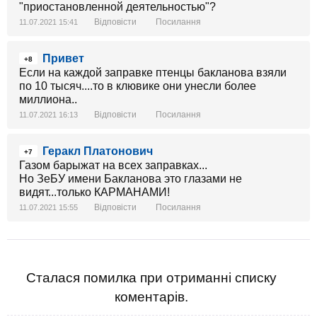
"приостановленной деятельностью"?
Відповісти
Посилання
11.07.2021 15:41
Привет
+8
Если на каждой заправке птенцы бакланова взяли
по 10 тысяч....то в клювике они унесли более
миллиона..
Відповісти
Посилання
11.07.2021 16:13
Геракл Платонович
+7
Газом барыжат на всех заправках...
Но ЗеБУ имени Бакланова это глазами не
видят...только КАРМАНАМИ!
Відповісти
Посилання
11.07.2021 15:55
Сталася помилка при отриманні списку
коментарів.