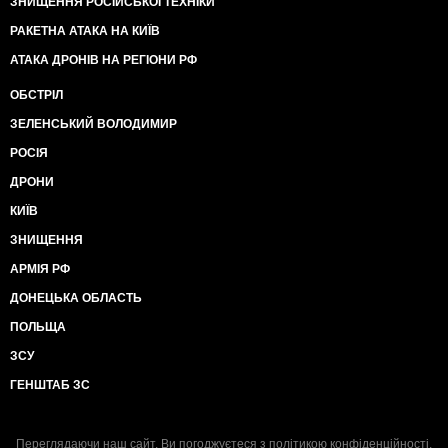
ЗНИЩЕННЯ РОСІЙСЬКОЇ ТЕХНІКИ
РАКЕТНА АТАКА НА КИЇВ
АТАКА ДРОНІВ НА РЕГІОНИ РФ
ОБСТРІЛ
ЗЕЛЕНСЬКИЙ ВОЛОДИМИР
РОСІЯ
ДРОНИ
КИЇВ
ЗНИЩЕННЯ
АРМІЯ РФ
ДОНЕЦЬКА ОБЛАСТЬ
ПОЛЬЩА
ЗСУ
ГЕНШТАБ ЗС
Переглядаючи наш сайт, Ви погоджуєтеся з
політикою конфіденційності
.