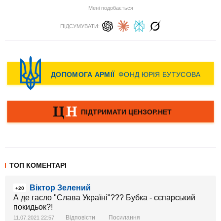
Мені подобається
ПІДСУМУВАТИ:
ТОП КОМЕНТАРІ
Віктор Зелений
+20
А де гасло "Слава Україні"??? Бубка - сєпарський
покидьок?!
Відповісти
Посилання
11.07.2021 22:57