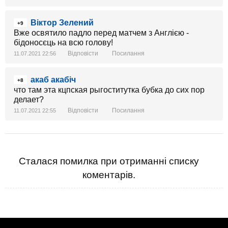
Віктор Зелений
+9
Вже освятило падло перед матчем з Англією -
бідоносєць на всю голову!
Відповісти
Посилання
11.07.2021 22:56
акаб акабіч
+8
что там эта кцпская рыгоститутка бубка до сих пор
делает?
Відповісти
Посилання
11.07.2021 22:55
Сталася помилка при отриманні списку
коментарів.