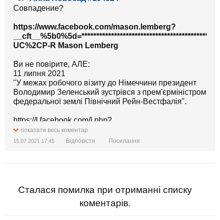
Совпадение?
https://www.facebook.com/mason.lemberg?
__cft__%5b0%5d=**************************************************
UC%2CP-R Mason Lemberg
Ви не повірите, АЛЕ:
11 липня 2021
"У межах робочого візиту до Німеччини президент
Володимир Зеленський зустрівся з прем'єрміністром
федеральної землі Північний Рейн-Вестфалія".
https://l.facebook.com/l.php?
u=https%3A%2F%2Fwww.pravda.com.ua%2Fnews%2F20
показати весь коментар
IYhcD5pCzs6R9DfQn1FxfPP0LDWB4ejEjfzjXuIYs7Xk&h=
Відповісти
Посилання
15.07.2021 17:45
_VlSufSR-
jabIox1kn5iBkzxrqsQBaRFdMr9Uf0cuFN8N-
ZLUcVdMIeWqlqxsEPPH9tqlUz4zSoM6JySCNdqOjEJub
ta5tQYkx9fo&__tn__=-UK-
R&c%5b0%5d=AT3D5t5inKeN2HZx5TcxFV0-
Сталася помилка при отриманні списку
HHKhS6PrF2MUIh4yxUgzdK08kbHlArDkfLwiRpprzUFh
коментарів.
1P-EQ
https://www.pravda.com.ua/news/2021/07/11/7300201/