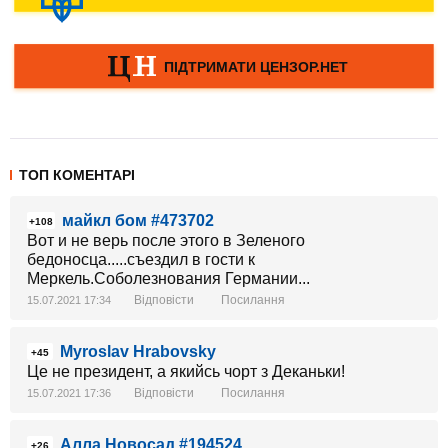
ТОП КОМЕНТАРІ
майкл бом #473702
+108
Вот и не верь после этого в Зеленого
бедоносца.....съездил в гости к
Меркель.Соболезнования Германии...
Відповісти
Посилання
15.07.2021 17:34
Myroslav Hrabovsky
+45
Це не президент, а якийсь чорт з Деканьки!
Відповісти
Посилання
15.07.2021 17:36
Алла Новосад #194524
+26