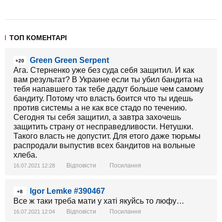
ТОП КОМЕНТАРІ
Green Green Serpent
+20
Ага. Стерненко уже без суда себя защитил. И как
вам результат? В Украине если ты убил бандита на
тебя напавшего так тебе дадут больше чем самому
бандиту. Потому что власть боится что ты идешь
против системы а не как все стадо по течению.
Сегодня ты себя защитил, а завтра захочешь
защитить страну от несправедливости. Нетушки.
Такого власть не допустит. Для етого даже тюрьмы
распродали выпустив всех бандитов на вольные
хлеба.
Відповісти
Посилання
16.07.2021 12:28
Igor Lemke #390467
+8
Все ж таки треба мати у хаті якуйсь то люфу…
Відповісти
Посилання
16.07.2021 12:04