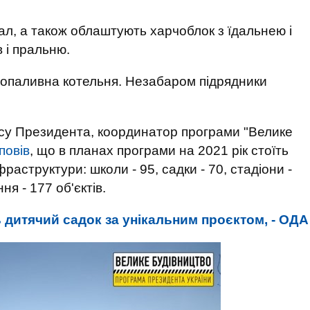
ал, а також облаштують харчоблок з їдальнею і
 і пральню.
опаливна котельня. Незабаром підрядники
ісу Президента, координатор програми "Велике
повів
, що в планах програми на 2021 рік стоїть
аструктури: школи - 95, садки - 70, стадіони -
ня - 177 об'єктів.
 дитячий садок за унікальним проєктом, - ОДА