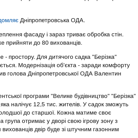
домляє
Дніпропетровська ОДА.
плення фасаду і зараз триває обробка стін.
же прийняти до 80 вихованців.
не - простору. Для дитячого садка "Берізка"
юється. Модернізація об'єкта - заради комфорту
ачив голова Дніпропетровської ОДА Валентин
ентської програми "Велике будівництво" "Берізка"
 яка налічує 12,5 тис. жителів. У садок зможуть
 молодшої до старшої. Кожна матиме своє
 група отримає у дворі свою ігрову зону з
 вихованців двір буде зі штучним газонним