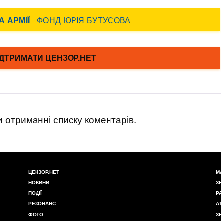
 отриманні списку коментарів.
ЦЕНЗОР.НЕТ
М
НОВИНИ
З
ПОДІЇ
Р
РЕЗОНАНС
А
ФОТО
З