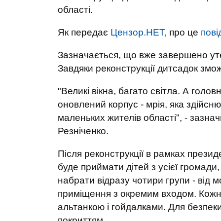
області.
Як передає
Цензор.НЕТ,
про це
пові
Зазначається, що вже завершено уте
Завдяки реконструкції дитсадок змо
"Великі вікна, багато світла. А голов
оновлений корпус - мрія, яка здійсн
маленьких жителів області", - зазн
Резніченко.
Після реконструкції в рамках презид
буде приймати дітей з усієї громади,
набрати відразу чотири групи - від
приміщення з окремим входом. Кожна
альтанкою і гойдалками. Для безпеки
покриттям.