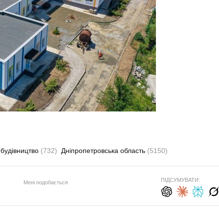
 будівництво
(732)
Дніпропетровська область
(5150)
ПІДСУМУВАТИ:
Мені подобається