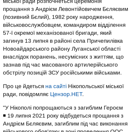
міської ради розпочнеться церемонія
прощання з Андрієм Левонтійовичем Бєляєвим
(позивний Бєлий), 1982 року народження,
військовослужбовцем, командиром відділення
57-ї окремої механізованої бригади, який
загинув 13 липня в районі села Причепилівка
Новоайдарського району Луганської області
внаслідок поранень, несумісних з життям, що
зазнав під час масованого артилерійського
обстрілу позицій ЗСУ російськими військами.
Про це йдеться
на сайті
Нікопольської міської
ради, повідомляє
Цензор.НЕТ
.
"У Нікополі попрощаються з загиблим Героєм
◾️ 19 липня 2021 року відбудеться прощання з
Андрієм Бєляєвим, загиблим під час виконання
військового обов'язку в зоні проведення ООС