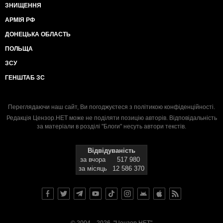
ЗНИЩЕННЯ
АРМІЯ РФ
ДОНЕЦЬКА ОБЛАСТЬ
ПОЛЬЩА
ЗСУ
ГЕНШТАБ ЗС
Переглядаючи наш сайт, Ви погоджуєтеся з
політикою конфіденційності
.
Редакція Цензор.НЕТ може не поділяти позицію авторів. Відповідальність
за матеріали в розділі "Блоги" несуть автори текстів.
Відвідуваність
за вчора
517 980
за місяць
12 586 370
© 2004—2026, "Цензор.НЕТ"