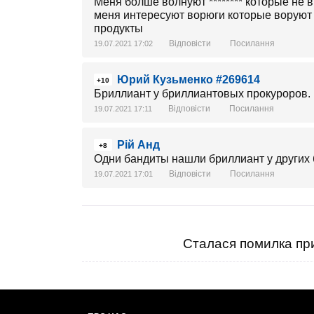
Меня болше волнуют ******** которые не 
меня интересуют ворюги которые воруют
продукты
Відповісти
Посилання
19.07.2021 17:02
Юрий Кузьменко #269614
+10
Бриллиант у бриллиантовых прокуроров.
Відповісти
Посилання
19.07.2021 17:11
Рiй Анд
+8
Одни бандиты нашли бриллиант у других 
Відповісти
Посилання
19.07.2021 17:01
Сталася помилка при