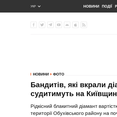
НОВИНИ
ПОДІЇ
УКР
ENG
РУС
НОВИНИ
ФОТО
Бандитів, які вкрали ді
судитимуть на Київщин
Рідкісний блакитний діамант вартіст
території Обухівського району на поч