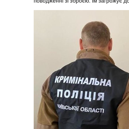
поводженні зі зброєю. Їм загрожує д