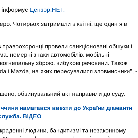
, інформує
Цензор.НЕТ.
теро. Чотирьох затримали в квітні, ще один я в
 правоохоронці провели санкціоновані обшуки і
ма, номерні знаки автомобілів, мобільні
 вогнепальну зброю, вибухові речовини. Також
da і Mazda, на яких пересувалися зловмисники", -
ршено, обвинувальний акт направили до суду.
ччини намагався ввезти до України діаманти
нслужба. ВIДЕО
викраденні людини, бандитизмі та незаконному