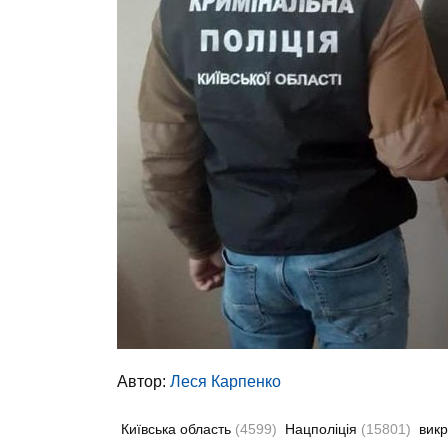
Автор:
Леся Карпенко
Київська область
(4599)
Нацполіція
(15801)
вик