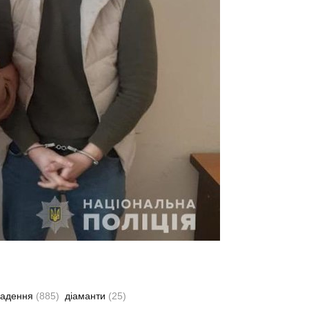
радення
(885)
діаманти
(25)