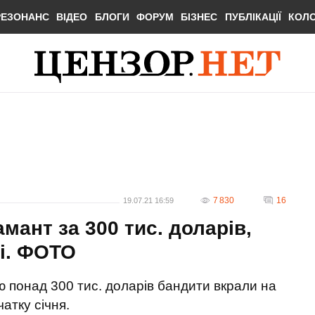
РЕЗОНАНС
ВІДЕО
БЛОГИ
ФОРУМ
БІЗНЕС
ПУБЛІКАЦІЇ
КОЛ
7 830
16
19.07.21 16:59
амант за 300 тис. доларів,
і. ФОТО
ю понад 300 тис. доларів бандити вкрали на
атку січня.