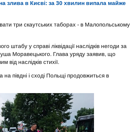
а злива в Києві: за 30 хвилин випала майже
ювати три скаутських таборах - в Малопольському
ого штабу у справі ліквідації наслідків негоди за
еуша Моравецького. Глава уряду заявив, що
 від наслідків стихії.
 на півдні і сході Польщі продовжиться в