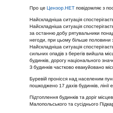
Про це
Цензор.НЕТ
повідомляє з п
Найскладніша ситуація спостерігаєть
Найскладніша ситуація спостерігаєт
за останню добу рятувальники понад 
негоди, при цьому більше половини 
Найскладніша ситуація спостерігаєть
сильних опадів з берегів вийшла міс
будинків, дорогу національного зна
З будинків частково евакуйовано мі
Буревій пронісся над населеним пунк
пошкоджено 17 дахів будинків, лінії
Підтоплення будинків та доріг місцев
Малопольського та сусіднього Підка