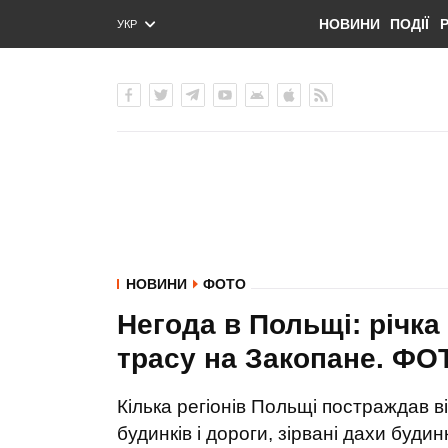
НОВИНИ
ПОДІЇ
УКР
ENG
РУС
НОВИНИ
ФОТО
Негода в Польщі: річка
трасу на Закопане. Ф
Кілька регіонів Польщі постраждав в
будинків і дороги, зірвані дахи будин