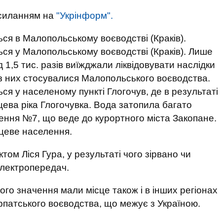
осиланням на
"Укрінформ".
ся в Малопольському воєводстві (Краків).
ься у Малопольському воєводстві (Краків). Лише
1,5 тис. разів виїжджали ліквідовувати наслідки
з них стосувалися Малопольського воєводства.
ся у населеному пункті Глогочув, де в результаті
цева ріка Глогочувка. Вода затопила багато
чення №7, що веде до курортного міста Закопане.
сцеве населення.
том Ліся Гура, у результаті чого зірвано чи
 електропередач.
ого значення мали місце також і в інших регіонах
рпатського воєводства, що межує з Україною.