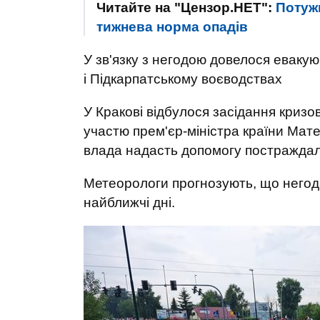
Читайте на "Цензор.НЕТ":
Потужн
тижнева норма опадів
У зв'язку з негодою довелося еваку
і Підкарпатському воєводствах
У Кракові відбулося засідання кризов
участю прем'єр-міністра країни Мат
влада надасть допомогу постраждалим
Метеорологи прогнозують, що негода
найближчі дні.