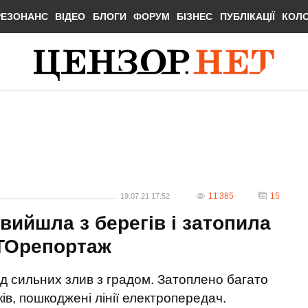
РЕЗОНАНС
ВІДЕО
БЛОГИ
ФОРУМ
БІЗНЕС
ПУБЛІКАЦІЇ
КОЛ
11 385
15
19.07.21 17:52
 вийшла з берегів і затопила
ОТОрепортаж
ід сильних злив з градом. Затоплено багато
ків, пошкоджені лінії електропередач.