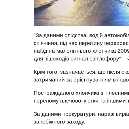
"За даними слідства, водій автомоб
сп’яніння, під час перетину перехре
наїзд на малолітнього хлопчика 2009
для пішоходів сигнал світлофору", - 
Крім того, зазначається, що після ск
затриманий за орієнтуванням в іншо
Постраждалого хлопчика з тілесними
перелому плечової кістки та іншими 
За даними прокуратури, наразі вир
запобіжного заходу.