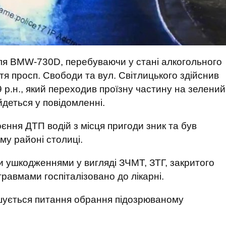
іля BMW-730D, перебуваючи у стані алкогольного
стя просп. Свободи та вул. Світлицького здійснив
 р.н., який переходив проїзну частину на зелений
йдеться у повідомленні.
оєння ДТП водій з місця пригоди зник та був
му районі столиці.
 ушкодженнями у вигляді ЗЧМТ, ЗТГ, закритого
травмами госпіталізовано до лікарні.
ішується питання обрання підозрюваному