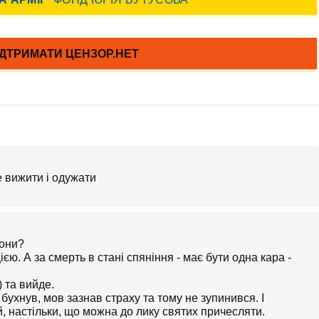
е вижити і одужати
кони?
єю. А за смерть в стані спяніння - має бути одна кара -
 та вийде.
бухнув, мов зазнав страху та тому не зупинився. І
, настільки, що можна до лику святих причесляти.