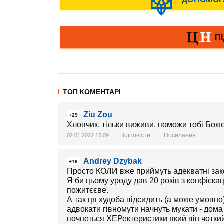
ТОП КОМЕНТАРІ
Ziu Zou
+29
Хлопчик, тільки виживи, поможи тобі Бож
Відповісти
Посилання
02.01.2022 15:09
Andrey Dzybak
+16
Просто КОЛИ вже приймуть адекватні за
Я би цьому уроду дав 20 років з конфіскаці
пожитєєве.
А так ця худоба відсидить (а може умовно)
адвокати гівномути начнуть мукати - дома 
почнеться ХЕРектеристики який він чоткий