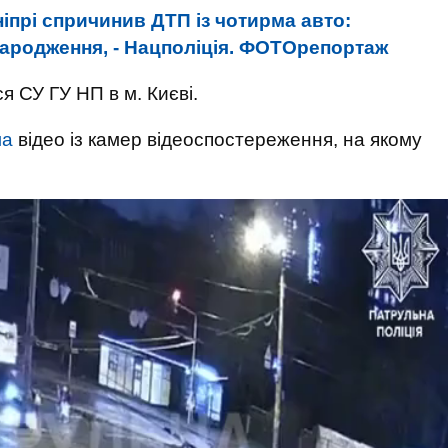
ніпрі спричинив ДТП із чотирма авто:
народження, - Нацполіція. ФОТОрепортаж
 СУ ГУ НП в м. Києві.
ла
відео із камер відеоспостереження, на якому