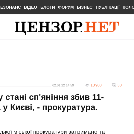
РЕЗОНАНС
ВІДЕО
БЛОГИ
ФОРУМ
БІЗНЕС
ПУБЛІКАЦІЇ
КОЛ
13 900
30
02.01.22 14:59
 стані сп'яніння збив 11-
у Києві, - прокуратура.
ської міської прокуратури затримано та