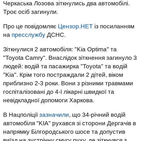
Черкаська Лозова зіткнулись два автомобілі.
Троє осіб загинули.
Про це повідомляє
Цензор.НЕТ
із посиланням
на
пресслужбу
ДСНС.
Зіткнулися 2 автомобіля: "Kia Optima" та
"Toyota Camry". Внаслідок зіткнення загинуло 3
людей: водій та пасажирка "Toyota" та водій
"Kia". Крім того постраждали 2 дітей, віком
приблизно 2-3 роки. Вони з різними травмами
госпіталізовані до 4-ї лікарні швидкої та
невідкладної допомоги Харкова.
В Нацполіції
зазначили
, що 34-річний водій
автомобіля "KIA" рухався зі сторони Дергачів в
напрямку Білгородського шосе та допустив
виїзд на зустрічну смугу руху, де зіткнувся з