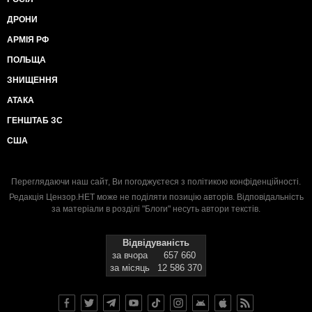
ДРОНИ
АРМІЯ РФ
ПОЛЬЩА
ЗНИЩЕННЯ
АТАКА
ГЕНШТАБ ЗС
США
Переглядаючи наш сайт, Ви погоджуєтеся з
політикою конфіденційності
.
Редакція Цензор.НЕТ може не поділяти позицію авторів. Відповідальність
за матеріали в розділі "Блоги" несуть автори текстів.
Відвідуваність
за вчора
657 660
за місяць
12 586 370