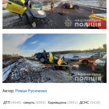
Автор:
Роман Русиченко
ДТП
(4646)
смерть
(6985)
Харківщина
(5801)
ДСНС
(5418)