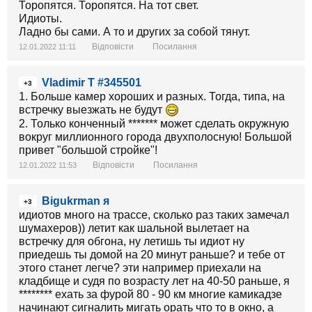
Торопятся. Торопятся. На тот свет.
Идиоты.
Ладно бы сами. А то и других за собой тянут.
Відповісти
Посилання
12.01.2022 11:11
Vladimir T #345501
+3
1. Больше камер хороших и разных. Тогда, типа, на
встречку выезжать не будут
2. Только конченный ******* может сделать окружную
вокруг миллионного города двухполосную! Большой
привет "большой стройке"!
Відповісти
Посилання
12.01.2022 11:53
Bigukrman я
+3
идиотов много на трассе, сколько раз таких замечал
шумахеров)) летит как шальной вылетает на
встречку для обгона, ну летишь ты идиот ну
приедешь ты домой на 20 минут раньше? и тебе от
этого станет легче? эти например приехали на
кладбище и судя по возрасту лет на 40-50 раньше, я
******** ехать за фурой 80 - 90 км многие камикадзе
начинают сигналить мигать орать что то в окно, а