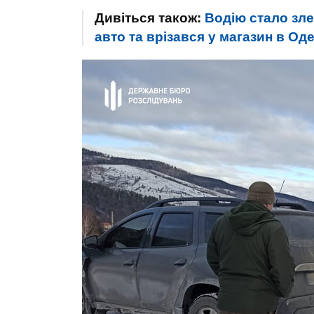
Дивіться також:
Водію стало зле
авто та врізався у магазин в О