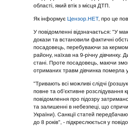
області, який втік з місця ДТП.
Як інформує
Цензор.НЕТ
, про це п
У повідомленні відзначається: "У ма
докази та встановили фактичні обстав
посадовець, перебуваючи за кермом 
району, наїхав на 9-річну дівчинку.
стані. Проте посадовець, маючи змо
отриманих травм дівчинка померла у 
"Тривають всі можливі слідчі (розшук
повне та об’єктивне розслідування 
повідомлення про підозру затриман
та залишенні в небезпеці, що спричин
України). Санкції статей передбачаю
до 8 років", - підкреслюється у повід