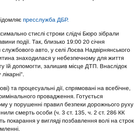
овідомляє
пресслужба ДБР.
ксимально стислі строки слідчі Бюро зібрали
ини події. Так, близько 19:00 20 січня
службового авто, у селі Лоєва Надвірнянського
 Дитина знаходилася у небезпечному для життя
гу їй допомогти, залишив місце ДТП. Внаслідок
лікарні".
ові) та процесуальні дії, спрямовані на всебічне,
кримінального провадження. Готується
ому у порушенні правил безпеки дорожнього руху
или смерть особи (ч. 3 ст. 135, ч. 2 ст. 286 КК
ть покарання у вигляді позбавлення волі на строк
омленні.