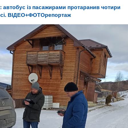
: автобус із пасажирами протаранив чотири
десі. ВІДЕО+ФОТОрепортаж