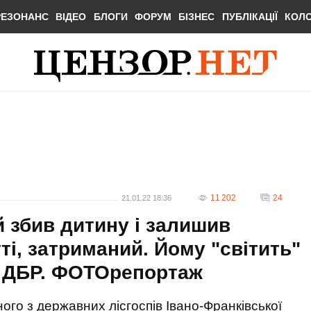
РЕЗОНАНС
ВІДЕО
БЛОГИ
ФОРУМ
БІЗНЕС
ПУБЛІКАЦІЇ
КОЛ
11 202
24
21.01.22 18:36
й збив дитину і залишив
і, затриманий. Йому "світить"
 - ДБР. ФОТОрепортаж
го з державних лісгоспів Івано-Франківської