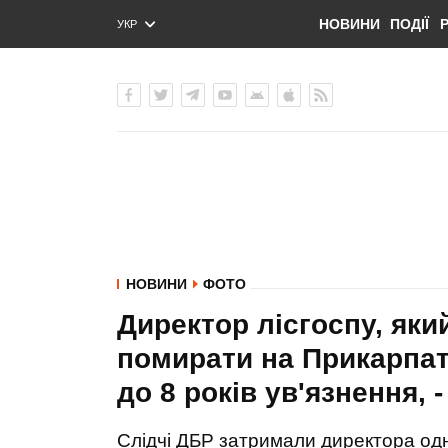
НОВИНИ
ПОДІЇ
УКР
ENG
РУС
НОВИНИ
ФОТО
Директор лісгоспу, яки
помирати на Прикарпатт
до 8 років ув'язнення,
Слідчі ДБР затримали директора одно