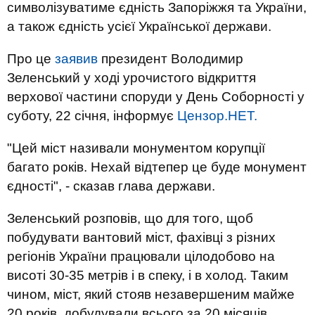
символізуватиме єдність Запоріжжя та України,
а також єдність усієї Української держави.
Про це
заявив
президент Володимир
Зеленський у ході урочистого відкриття
верхової частини споруди у День Соборності у
суботу, 22 січня, інформує
Цензор.НЕТ.
"Цей міст називали монументом корупції
багато років. Нехай відтепер це буде монумент
єдності", - сказав глава держави.
Зеленський розповів, що для того, щоб
побудувати вантовий міст, фахівці з різних
регіонів України працювали цілодобово на
висоті 30-35 метрів і в спеку, і в холод. Таким
чином, міст, який стояв незавершеним майже
20 років, добудували всього за 20 місяців.