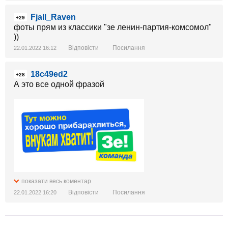
Fjall_Raven
+29
фоты прям из классики "зе ленин-партия-комсомол"
))
Відповісти
Посилання
22.01.2022 16:12
18c49ed2
+28
А это все одной фразой
показати весь коментар
Відповісти
Посилання
22.01.2022 16:20