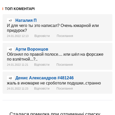
ТОП КОМЕНТАРІ
Наталия П
+7
И для чего ты это написал? Очень юмарной или
придурок?
Відповісти
Посилання
24.01.2022 12:13
Артм Воронцов
+2
Обгонял по правой полосе.... или шёл на форсаже
по взлётной...?..
Відповісти
Посилання
24.01.2022 11:21
Денис Александров #481246
+2
жаль в иномарке не сроботоли подушки..странно
Відповісти
Посилання
24.01.2022 11:23
Сталася помилка при отриманні списку