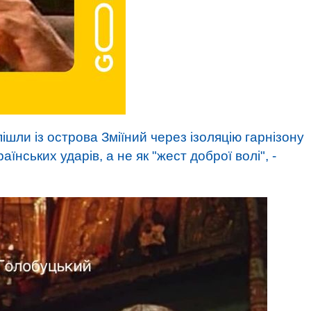
пішли із острова Зміїний через ізоляцію гарнізону
їнських ударів, а не як "жест доброї волі", -