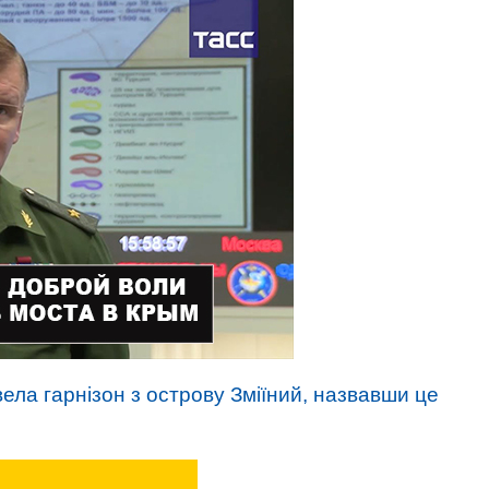
вела гарнізон з острову Зміїний, назвавши це