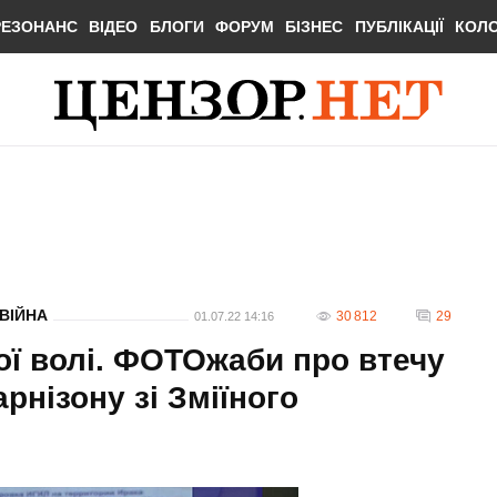
РЕЗОНАНС
ВІДЕО
БЛОГИ
ФОРУМ
БІЗНЕС
ПУБЛІКАЦІЇ
КОЛ
ВІЙНА
30 812
29
01.07.22 14:16
ої волі. ФОТОжаби про втечу
рнізону зі Зміїного