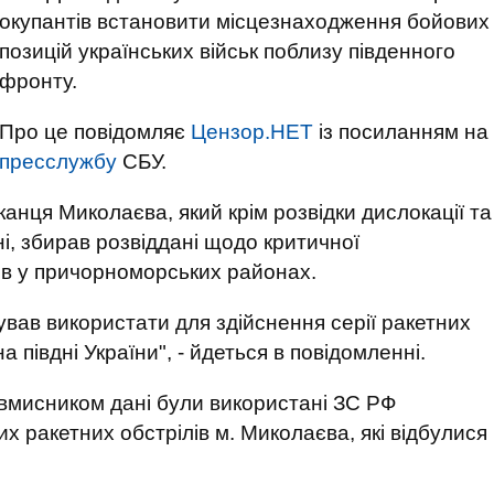
окупантів встановити місцезнаходження бойових
позицій українських військ поблизу південного
фронту.
Про це повідомляє
Цензор.НЕТ
із посиланням на
пресслужбу
СБУ.
анця Миколаєва, який крім розвідки дислокації та
ні, збирав розвіддані щодо критичної
ів у причорноморських районах.
ав використати для здійснення серії ракетних
а півдні України", - йдеться в повідомленні.
овмисником дані були використані ЗС РФ
 ракетних обстрілів м. Миколаєва, які відбулися