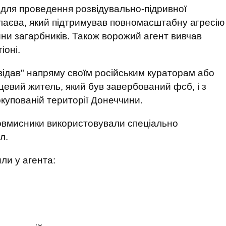
 для проведення розвідувально-підривної
лаєва, який підтримував повномасштабну агресію
ини загарбників. Також ворожий агент вивчав
іоні.
ідав" напряму своїм російським кураторам або
сцевий житель, який був завербований фсб, і з
купованій території Донеччини.
ловмисники використовували спеціально
л.
ли у агента: