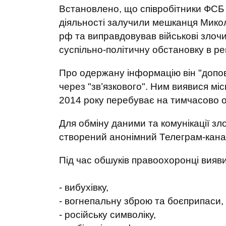
Встановлено, що співробітники ФСБ
діяльності залучили мешканця Мико
рф та виправдовував військові злоч
суспільно-політичну обстановку в рег
Про одержану інформацію він "допов
через "зв’язкового". Ним виявися мі
2014 року перебуває на тимчасово о
Для обміну даними та комунікації з
створений анонімний Телеграм-кана
Під час обшуків правоохоронці вияви
- вибухівку,
- вогнепальну зброю та боєприпаси,
- російську символіку,