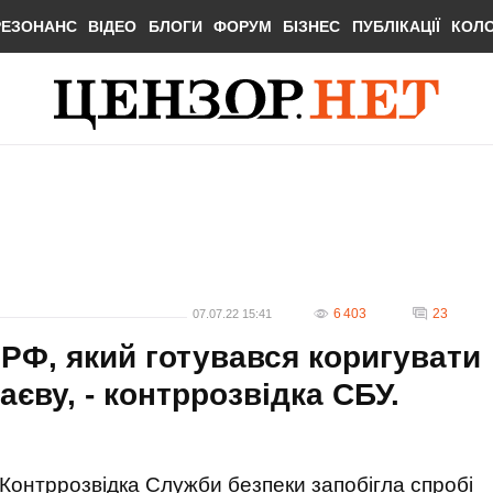
РЕЗОНАНС
ВІДЕО
БЛОГИ
ФОРУМ
БІЗНЕС
ПУБЛІКАЦІЇ
КОЛ
6 403
23
07.07.22 15:41
РФ, який готувався коригувати
аєву, - контррозвідка СБУ.
Контррозвідка Служби безпеки запобігла спробі