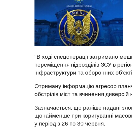
"В ході спецоперації затримано мешк
переміщення підрозділів ЗСУ в регіо
інфраструктури та оборонних об’єкт
Отриману інформацію агресор планув
обстрілів міст та вчинення диверсій н
Зазначається, що раніше надані зл
щонайменше при коригуванні масових
у період з 26 по 30 червня.