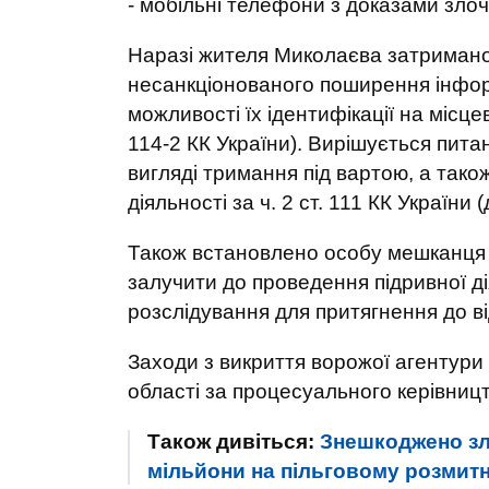
- мобільні телефони з доказами злоч
Наразі жителя Миколаєва затримано
несанкціонованого поширення інфор
можливості їх ідентифікації на місце
114-2 КК України). Вирішується пит
вигляді тримання під вартою, а також
діяльності за ч. 2 ст. 111 КК України
Також встановлено особу мешканця 
залучити до проведення підривної ді
розслідування для притягнення до ві
Заходи з викриття ворожої агентури
області за процесуального керівниц
Також дивіться:
Знешкоджено зл
мільйони на пільговому розмитне