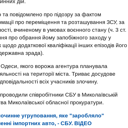
инних дій.
 та повідомлено про підозру за фактом
мації про переміщення та розташування ЗСУ, за
вості, вчиненому в умовах воєнного стану (ч. 3 ст.
ання про обрання йому запобіжного заходу у
 щодо додаткової кваліфікації інших епізодів його
 (державна зрада).
Одеси, якого ворожа агентура планувала
яльності на території міста. Триває досудове
дповідальності всіх учасників злочину.
 проводили співробітники СБУ в Миколаївській
тва Миколаївської обласної прокуратури.
очинне угруповання, яке "заробляло"
нні імпортних авто, - СБУ. ВIДЕО