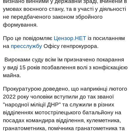
визнано винними у державній зраді, вчиненій в
умовах воєнного стану, та в участі у діяльності
не передбаченого законом збройного
формування.
Про це повідомляє
Цензор.НЕТ
із посиланням
на
пресслужбу
Офісу генпрокурора.
Вироками суду всім їм призначено покарання
у виді 15 років позбавлення волі з конфіскацією
майна.
Прокуратурою доведено, що наприкінці лютого
2022 року чоловіки вступили до так званої
"народної міліції ДНР" та служили в різних
відділеннях мотострілецького батальйону на
посадах командира відділення, кулеметника,
гранатометника, помічника гранатометника та