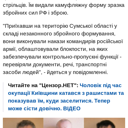
стрільців. Їм видали камуфляжну форму зразка
збройних сил РФ і зброю.
"Приїхавши на територію Сумської області у
складі незаконного збройного формування,
вони виконували накази командирів російської
армії, облаштовували блокпости, на яких
забезпечували контрольно-пропускні функції -
перевіряли документи, речі, транспортні
засоби людей", - йдеться у повідомленні.
Читайте на "Цензор.НЕТ":
Чоловік під час
окупації Київщини катався з рашистами та
показував їм, куди заселитися. Тепер
може сісти довічно. ВIДЕО