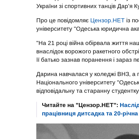
України зі спортивних танців Дар'я К
Про це повідомляє
Цензор.НЕТ
із п
університету "Одеська юридична ака
"На 21 році війна обірвала життя на
внаслідок ворожого ракетного обстрі
її батько зазнав поранення і зараз пе
Дарина навчалася у коледжі ВНЗ, а 
Національного університету "Одеська
відповідальну та старанну студентку
Читайте на "Цензор.НЕТ":
Наслід
працівниця дитсадка та 20-річ