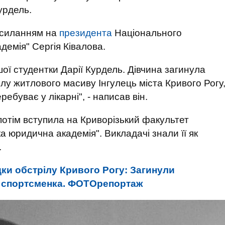
урдель.
осиланням на
президента
Національного
демія" Сергія Ківалова.
шої студентки Дарії Курдель. Дівчина загинула
лу житлового масиву Інгулець міста Кривого Рогу
ребуває у лікарні", - написав він.
потім вступила на Криворізький факультет
 юридична академія". Викладачі знали її як
.
ки обстрілу Кривого Рогу: Загинули
на спортсменка. ФОТОрепортаж