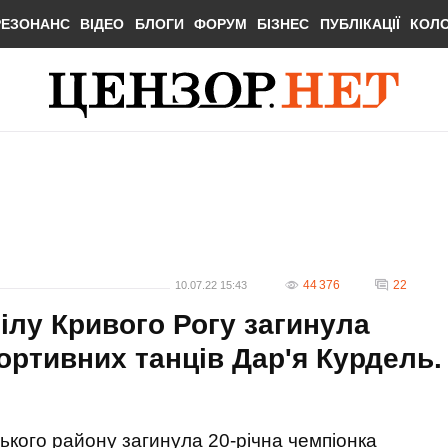
РЕЗОНАНС
ВІДЕО
БЛОГИ
ФОРУМ
БІЗНЕС
ПУБЛІКАЦІЇ
КОЛ
44 376
22
10.07.22 15:43
ілу Кривого Рогу загинула
портивних танців Дар'я Курдель.
ького району загинула 20-річна чемпіонка