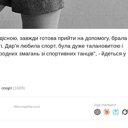
дісною, завжди готова прийти на допомогу, брала
і. Дар'я любила спорт, була дуже талановитою і
дних змагань зі спортивних танців", - йдеться у
спорт
(1689)
ПІДСУМУВАТИ:
Мені подобається