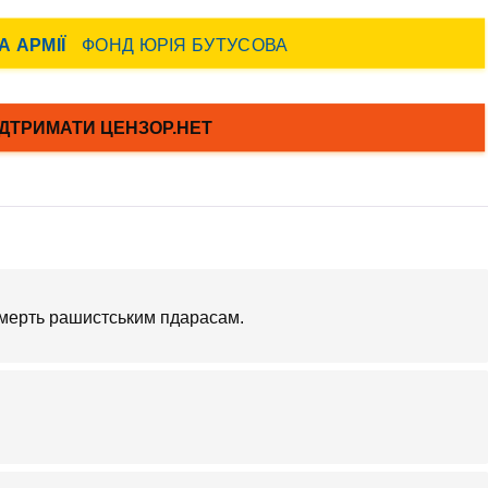
Смерть рашистським пдарасам.