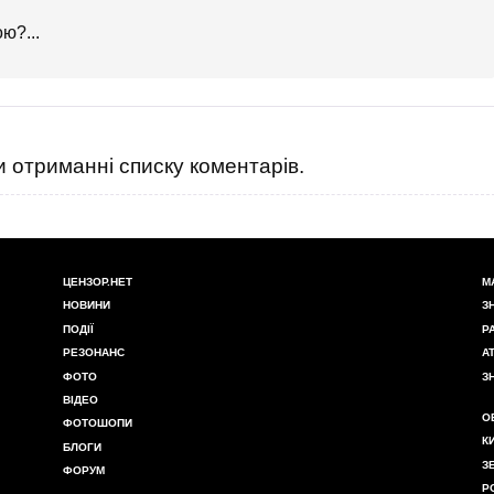
ю?...
 отриманні списку коментарів.
ЦЕНЗОР.НЕТ
М
НОВИНИ
З
ПОДІЇ
Р
РЕЗОНАНС
А
ФОТО
З
ВІДЕО
О
ФОТОШОПИ
К
БЛОГИ
З
ФОРУМ
Р