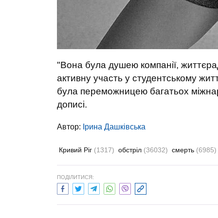
"Вона була душею компанії, життєра
активну участь у студентському житт
була переможницею багатьох міжнаро
дописі.
Автор:
Ірина Дашківська
Кривий Ріг
(1317)
обстріл
(36032)
смерть
(6985)
ПОДІЛИТИСЯ: