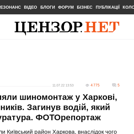
РЕЗОНАНС
ВІДЕО
БЛОГИ
ФОРУМ
БІЗНЕС
ПУБЛІКАЦІЇ
КОЛ
4 775
5
11.07.22 13:53
ляли шиномонтаж у Харкові,
ників. Загинув водій, який
куратура. ФОТОрепортаж
яли Київський район Харкова, внаслідок чого