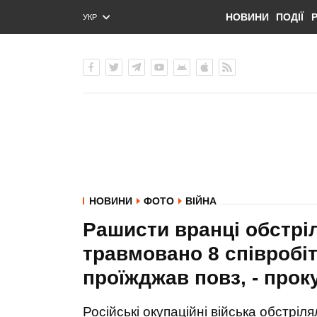
НОВИНИ
ПОДІЇ
УКР
ENG
РУС
НОВИНИ
ФОТО
ВІЙНА
Рашисти вранці обстрі
травмовано 8 співробіт
проїжджав повз, - про
Російські окупаційні війська обстріл