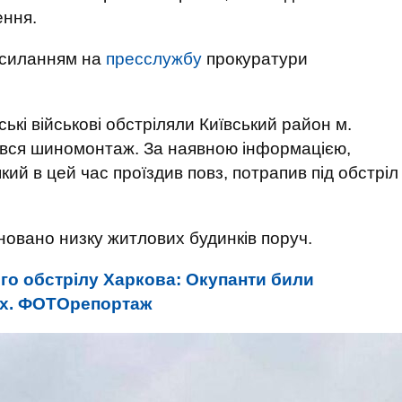
ення.
осиланням на
пресслужбу
прокуратури
ські військові обстріляли Київський район м.
нився шиномонтаж. За наявною інформацією,
який в цей час проїздив повз, потрапив під обстріл
овано низку житлових будинків поруч.
го обстрілу Харкова: Окупанти били
ах. ФОТОрепортаж