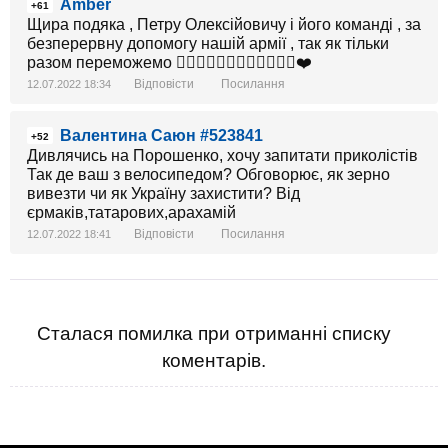
Amber
+61
Щира подяка , Петру Олексійовичу і його команді , за
безперервну допомогу нашій армії , так як тільки
разом переможемо 👍🏼👍🏼👍🏼🙏🏼🙏🏼🙏🏼❤️
Відповісти
Посилання
12.07.2022 18:34
Валентина Саюн #523841
+52
Дивлячись на Порошенко, хочу запитати приколістів
Так де ваш з велосипедом? Обговорює, як зерно
вивезти чи як Україну захистити? Від
єрмаків,татарових,арахамій
Відповісти
Посилання
12.07.2022 18:41
Сталася помилка при отриманні списку
коментарів.