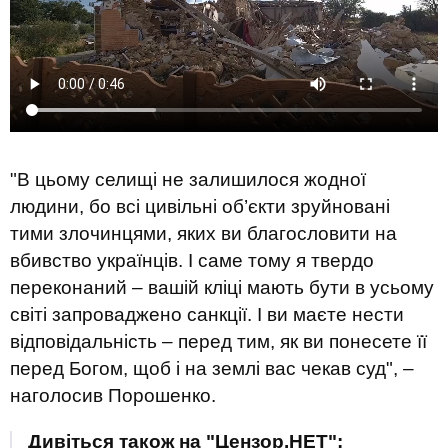
"В цьому селищі не залишилося жодної
людини, бо всі цивільні об’єкти зруйновані
тими злочинцями, яких ви благословити на
вбивство українців. І саме тому я твердо
переконаний – вашій кліці мають бути в усьому
світі запроваджено санкції. І ви маєте нести
відповідальність – перед тим, як ви понесете її
перед Богом, щоб і на землі вас чекав суд", –
наголосив Порошенко.
Дивіться також на "Цензор.НЕТ":