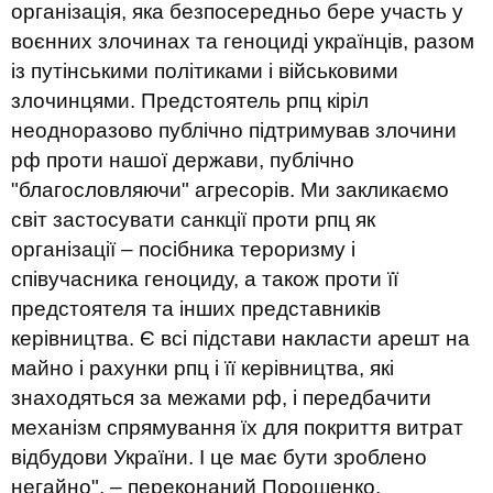
організація, яка безпосередньо бере участь у
воєнних злочинах та геноциді українців, разом
із путінськими політиками і військовими
злочинцями. Предстоятель рпц кіріл
неодноразово публічно підтримував злочини
рф проти нашої держави, публічно
"благословляючи" агресорів. Ми закликаємо
світ застосувати санкції проти рпц як
організації – посібника тероризму і
співучасника геноциду, а також проти її
предстоятеля та інших представників
керівництва. Є всі підстави накласти арешт на
майно і рахунки рпц і її керівництва, які
знаходяться за межами рф, і передбачити
механізм спрямування їх для покриття витрат
відбудови України. І це має бути зроблено
негайно", – переконаний Порошенко.