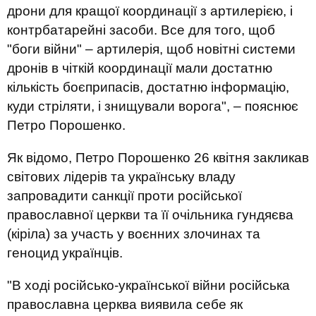
дрони для кращої координації з артилерією, і
контрбатарейні засоби. Все для того, щоб
"боги війни" – артилерія, щоб новітні системи
дронів в чіткій координації мали достатню
кількість боєприпасів, достатню інформацію,
куди стріляти, і знищували ворога", – пояснює
Петро Порошенко.
Як відомо, Петро Порошенко 26 квітня закликав
світових лідерів та українську владу
запровадити санкції проти російської
православної церкви та її очільника гундяєва
(кіріла) за участь у воєнних злочинах та
геноцид українців.
"В ході російсько-української війни російська
православна церква виявила себе як