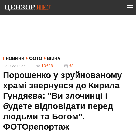
НОВИНИ
ФОТО
ВІЙНА
13 688
68
12.07.22 18:27
Порошенко у зруйнованому
храмі звернувся до Кирила
Гундяєва: "Ви злочинці і
будете відповідати перед
людьми та Богом".
ФОТОрепортаж