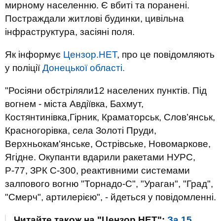
мирному населенню. Є вбиті та поранені.
Постраждали житлові будинки, цивільна
інфраструктура, засіяні поля.
Як інформує
Цензор.НЕТ
, про це повідомляють
у поліції
Донецької області.
"Росіяни обстріляли12 населених пунктів. Під
вогнем - міста Авдіївка, Бахмут,
Костянтинівка,Гірник, Краматорськ, Слов’янськ,
Красногорівка, села Золоті Пруди,
Верхньокам'янське, Острівське, Новомаркове,
Ягідне. Окупанти вдарили ракетами НУРС,
Р-77, ЗРК С-300, реактивними системами
залпового вогню "Торнадо-С", "Ураган", "Град",
"Смерч", артилерією", - йдеться у повідомленні.
Читайте також на "Цензор.НЕТ":
За 15