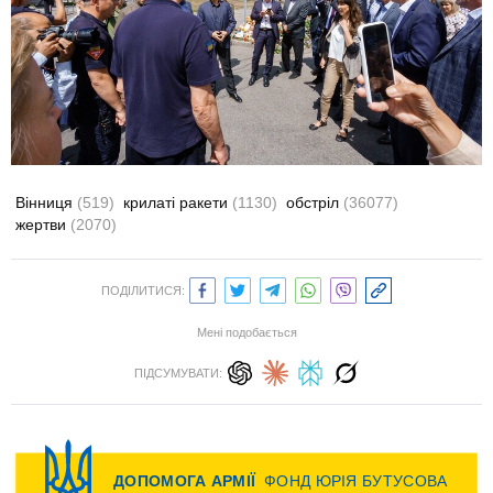
Вінниця
(519)
крилаті ракети
(1130)
обстріл
(36077)
жертви
(2070)
ПОДІЛИТИСЯ:
Мені подобається
ПІДСУМУВАТИ: