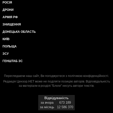
РОСІЯ
ДРОНИ
АРМІЯ РФ
ЗНИЩЕННЯ
ДОНЕЦЬКА ОБЛАСТЬ
КИЇВ
ПОЛЬЩА
ЗСУ
ГЕНШТАБ ЗС
Переглядаючи наш сайт, Ви погоджуєтеся з
політикою конфіденційності
.
Редакція Цензор.НЕТ може не поділяти позицію авторів. Відповідальність
за матеріали в розділі "Блоги" несуть автори текстів.
Відвідуваність
за вчора
673 189
за місяць
12 586 370