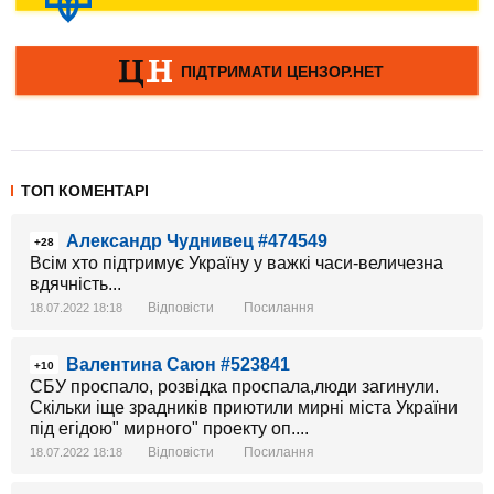
ТОП КОМЕНТАРІ
Александр Чуднивец #474549
+28
Всім хто підтримує Україну у важкі часи-величезна
вдячність...
Відповісти
Посилання
18.07.2022 18:18
Валентина Саюн #523841
+10
СБУ проспало, розвідка проспала,люди загинули.
Скільки іще зрадників приютили мирні міста України
під егідою" мирного" проекту оп....
Відповісти
Посилання
18.07.2022 18:18