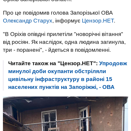
Про це повідомив голова Запорізької ОВА
Олександр Старух
, інформує
Цензор.НЕТ
.
"В Оріхів опівдні прилетіли "новорічні вітання"
від росіян. Як наслідок, одна людина загинула,
три - поранені", - йдеться в повідомленні.
Читайте також на "Цензор.НЕТ":
Упродовж
минулої доби окупанти обстріляли
цивільну інфраструктуру в районі 15
населених пунктів на Запоріжжі, - ОВА