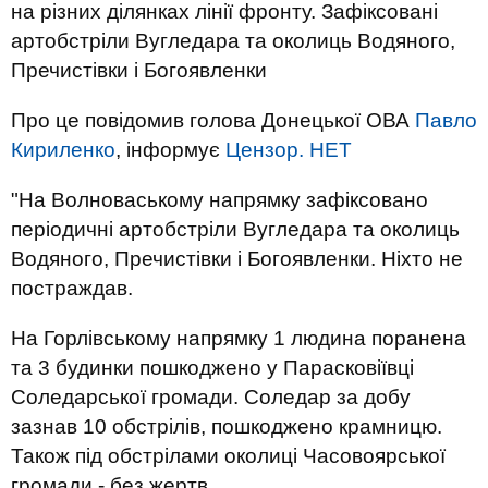
на різних ділянках лінії фронту. Зафіксовані
артобстріли Вугледара та околиць Водяного,
Пречистівки і Богоявленки
Про це повідомив голова Донецької ОВА
Павло
Кириленко
, інформує
Цензор. НЕТ
"На Волноваському напрямку зафіксовано
періодичні артобстріли Вугледара та околиць
Водяного, Пречистівки і Богоявленки. Ніхто не
постраждав.
На Горлівському напрямку 1 людина поранена
та 3 будинки пошкоджено у Парасковіївці
Соледарської громади. Соледар за добу
зазнав 10 обстрілів, пошкоджено крамницю.
Також під обстрілами околиці Часовоярської
громади - без жертв.