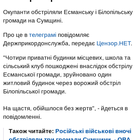
Окупанти обстріляли Есманську і Білопільську
громади на Сумщині.
Про це в
телеграмі
повідомляє
Держприкордонслужба, передає
Цензор.НЕТ
.
"Чотири приватні будинки місцевих, школа та
сільський клуб пошкоджені внаслідок обстрілу
Есманської громади, зруйновано один
житловий будинок через ворожий обстріл
Білопільської громади.
На щастя, обійшлося без жертв", - йдеться в
повідомленні.
Також читайте:
Російські військові вночі
обстріляли три громади Сумщини, - ОВА