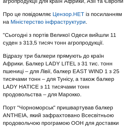
агропродукції для країн Африки, Азії та Європи
Про це повідомляє
Цензор.НЕТ
із посиланням
на
Міністерство інфраструктури
.
"Сьогодні з портів Великої Одеси вийшли 11
суден з 313,5 тисяч тонн агропродукції.
Відразу три балкери прямують до країн
Африки. Балкер LADY LITEL з 31 тис. тонн
пшениці – для Лівії, балкер EAST WIND 1 з 25
тисячами тонн – для Тунісу, а також балкер
LADY HATICE з 11 тисячами тонн
продовольства – для Марокко.
Порт "Чорноморськ" пришвартував балкер
ANTHEIA, який зафрахтовано Всесвітньою
продовольчою програмою ООН для доставки