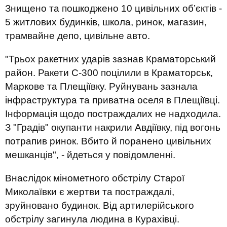
Знищено та пошкоджено 10 цивільних об’єктів -
5 житлових будинків, школа, ринок, магазин,
трамвайне депо, цивільне авто.
"Трьох ракетних ударів зазнав Краматорський
район. Ракети С-300 поцілили в Краматорськ,
Маркове та Плещіївку. Руйнувань зазнала
інфраструктура та приватна оселя в Плещіївці.
Інформація щодо постраждалих не надходила.
З "Градів" окупанти накрили Авдіївку, під вогонь
потрапив ринок. Вбито й поранено цивільних
мешканців", - йдеться у повідомленні.
Внаслідок мінометного обстрілу Старої
Миколаївки є жертви та постраждалі,
зруйновано будинок. Від артилерійського
обстрілу загинула людина в Курахівці.