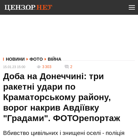
НОВИНИ
ФОТО
ВІЙНА
3 303
2
15.01.23 15:00
Доба на Донеччині: три
ракетні удари по
Краматорському району,
ворог накрив Авдіївку
"Градами". ФОТОрепортаж
Вбивство цивільних і знищені оселі - поліція