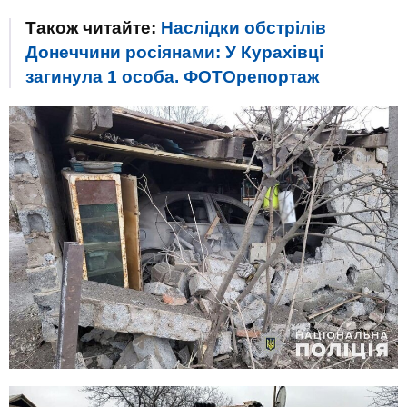
Також читайте:
Наслідки обстрілів
Донеччини росіянами: У Курахівці
загинула 1 особа. ФОТОрепортаж