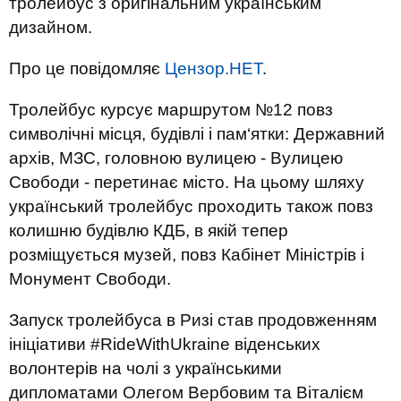
тролейбус з оригінальним українським
дизайном.
Про це повідомляє
Цензор.НЕТ
.
Тролейбус курсує маршрутом №12 повз
символічні місця, будівлі і пам‘ятки: Державний
архів, МЗС, головною вулицею - Вулицею
Свободи - перетинає місто. На цьому шляху
український тролейбус проходить також повз
колишню будівлю КДБ, в якій тепер
розміщується музей, повз Кабінет Міністрів і
Монумент Свободи.
Запуск тролейбуса в Ризі став продовженням
ініціативи #RideWithUkraine віденських
волонтерів на чолі з українськими
дипломатами Олегом Вербовим та Віталієм