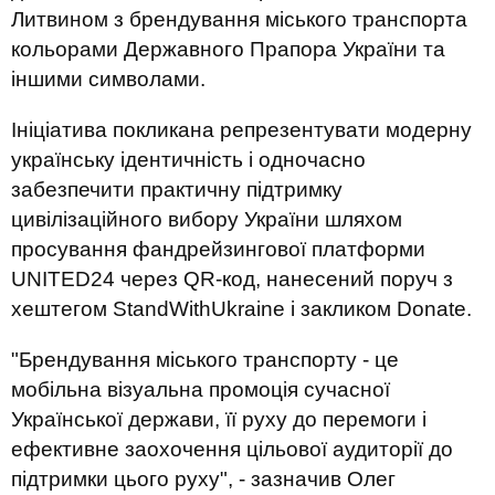
Литвином з брендування міського транспорта
кольорами Державного Прапора України та
іншими символами.
Ініціатива покликана репрезентувати модерну
українську ідентичність і одночасно
забезпечити практичну підтримку
цивілізаційного вибору України шляхом
просування фандрейзингової платформи
UNITED24 через QR-код, нанесений поруч з
хештегом StandWithUkraine і закликом Donate.
"Брендування міського транспорту - це
мобільна візуальна промоція сучасної
Української держави, її руху до перемоги і
ефективне заохочення цільової аудиторії до
підтримки цього руху", - зазначив Олег