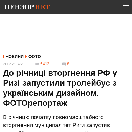
НОВИНИ
ФОТО
5 412
8
24.02.23 14:25
До річниці вторгнення РФ у
Ризі запустили тролейбус з
українським дизайном.
ФОТОрепортаж
В річницю початку повномасштабного
вторгнення муніципалітет Риги запустив