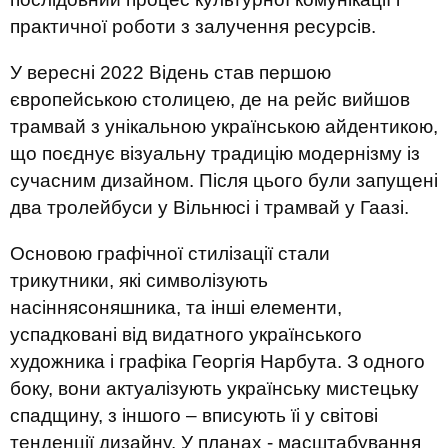
практичної роботи з залучення ресурсів.
У вересні 2022 Відень став першою
європейською столицею, де на рейс вийшов
трамвай з унікальною українською айдентикою,
що поєднує візуальну традицію модернізму із
сучасним дизайном. Після цього були запущені
два тролейбуси у Вільнюсі і трамвай у Гаазі.
Основою графічної стилізації стали
трикутники, які символізують
насіннясоняшника, та інші елементи,
успадковані від видатного українського
художника і графіка Георгія Нарбута. З одного
боку, вони актуалізують українську мистецьку
спадщину, з іншого – вписують їі у світові
тенденції дизайну. У планах - масштабування