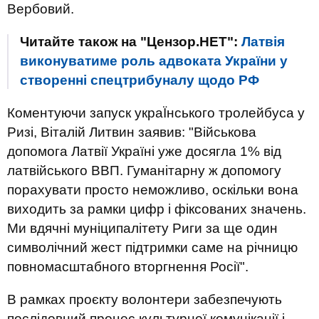
Вербовий.
Читайте також на "Цензор.НЕТ":
Латвія
виконуватиме роль адвоката України у
створенні спецтрибуналу щодо РФ
Коментуючи запуск украЇнського тролейбуса у
Ризі, Віталій Литвин заявив: "Військова
допомога Латвії Україні уже досягла 1% від
латвійського ВВП. Гуманітарну ж допомогу
порахувати просто неможливо, оскільки вона
виходить за рамки цифр і фіксованих значень.
Ми вдячні муніципалітету Риги за ще один
символічний жест підтримки саме на річницю
повномасштабного вторгнення Росії".
В рамках проєкту волонтери забезпечують
послідовний процес культурної комунікації і