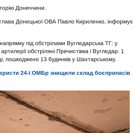
торію Донеччини.
глава Донецької ОВА Павло Кириленко, інформує
напрямку під обстрілами Вугледарська ТГ: у
артилерії обстріляні Пречистівка і Вугледар. 1
і, пошкоджено 13 будинків у Шахтарському.
еристи 24-ї ОМБр знищили склад боєприпасів