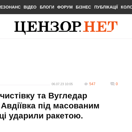
РЕЗОНАНС
ВІДЕО
БЛОГИ
ФОРУМ
БІЗНЕС
ПУБЛІКАЦІЇ
КОЛ
547
0
06.07.23 10:05
чистівку та Вугледар
, Авдіївка під масованим
ці ударили ракетою.